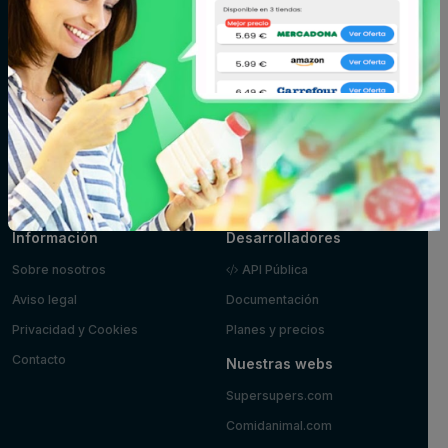
Fitoterapia y
Fruta y verdura
Huevos, leche y
parafarmacia
mantequilla
Limpieza y
Maquillaje
Marisco y
hogar
pescado
Mascotas
Panadería y
Pizzas y platos
pastelería
preparados
Postres y
Zumos
yogures
Información
Desarrolladores
Sobre nosotros
API Pública
Aviso legal
Documentación
Privacidad y Cookies
Planes y precios
Contacto
Nuestras webs
Supersupers.com
Comidanimal.com