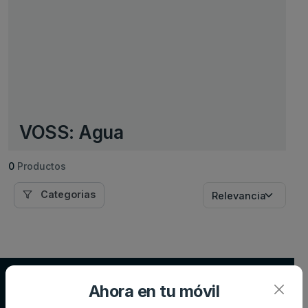
VOSS: Agua
0
Productos
Categorias
Supersupers.com
Ahora en tu móvil
Compara precios de supermercados y ahorra en tu compra diaria.