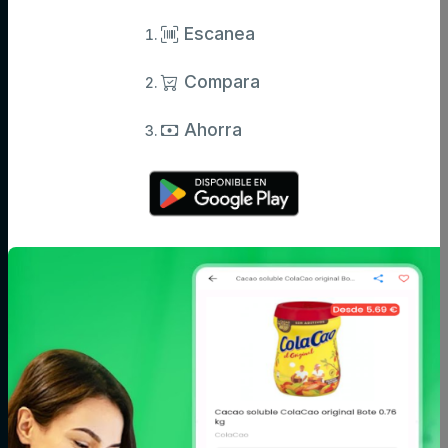
Información actualizada de miles de productos.
Escanea
Compara
Categorías
Ahorra
Aceite,
Agua y
Aperitivos
especias y
refrescos
salsas
Arroz,
Azúcar,
Bebé
legumbres y
caramelos y
pasta
chocolate
Bodega
Cacao, café e
Carne
infusiones
Cereales y
Charcutería y
Congelados
galletas
quesos
Conservas,
Cuidado del
Cuidado facial y
caldos y
cabello
corporal
cremas