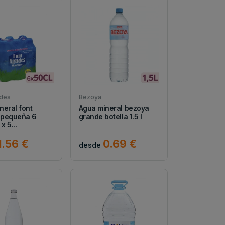
udes
Bezoya
neral font
Agua mineral bezoya
 pequeña 6
grande botella 1.5 l
x 5...
1.56 €
0.69 €
desde