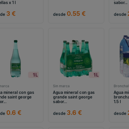
llas x 1 l
sabor...
3 €
0.55 €
sde
desde
desde
marca
Sin marca
Broncha
a mineral con gas
Agua mineral con gas
Agua mi
nde saint george
grande saint george
broncha
r...
sabor...
1.5 l
0.6 €
3.6 €
sde
desde
desde