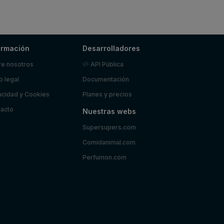
ormación
Desarrolladores
e nosotros
API Pública
o legal
Documentación
acidad y Cookies
Planes y precios
acto
Nuestras webs
Supersupers.com
Comidanimal.com
Perfumon.com