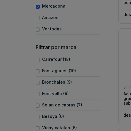
bote
Mercadona
de
Amazon
Ver todas
Filtrar por marca
Carrefour (18)
Font agudes (10)
Bronchales (9)
Sin 
Font vella (9)
Agu
gra
sabo
Solán de cabras (7)
de
Bezoya (6)
Vichy catalan (6)