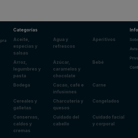
Categorías
Inf
Aceite,
Agua y
Aperitivos
Sobr
mpra
especias y
refrescos
Avis
salsas
Priv
Arroz,
Azúcar,
Bebé
Cont
legumbres y
caramelos y
pasta
chocolate
Bodega
Cacao, café e
Carne
infusiones
Cereales y
Charcutería y
Congelados
galletas
quesos
Conservas,
Cuidado del
Cuidado facial
caldos y
cabello
y corporal
cremas