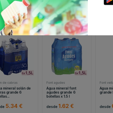
a mineral
Agua mineral ribes
Agua mi
nchales pequeña
grande botella 1.5 l
broncha
n infantil...
botella 1
0.4 €
0.59 €
sde
desde
desde
n de cabras
Font agudes
Font vell
a mineral solán de
Agua mineral font
Agua min
ras grande 6
agudes grande 6
grande b
llas...
botellas x 1.5 l
5.34 €
1.62 €
sde
desde
desde