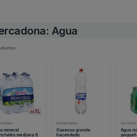
ercadona: Agua
oductos
nchales
Hacendado
Sin marc
a mineral
Gaseosa grande
Agua mi
nchales mediana 6
hacendado
pequeña