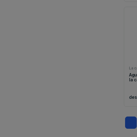
La c
Agu
la c
de
1