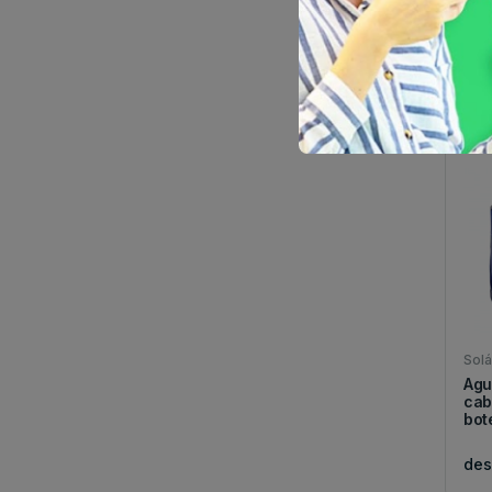
Agu
bro
tapó
de
Solá
Agu
cab
bote
de