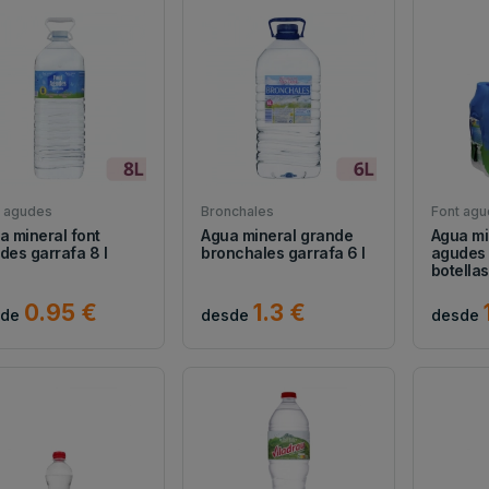
t agudes
Bronchales
Font ag
a mineral font
Agua mineral grande
Agua mi
des garrafa 8 l
bronchales garrafa 6 l
agudes
botellas 
0.95 €
1.3 €
sde
desde
desde