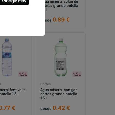
neral
Agua mineral solán de
les mediana
cabras grande botella
 l
1.5 l
0.5 €
0.89 €
desde
a
Cortes
eral font vella
Agua mineral con gas
otella 1.5 l
cortes grande botella
1.5 l
0.77 €
0.42 €
desde