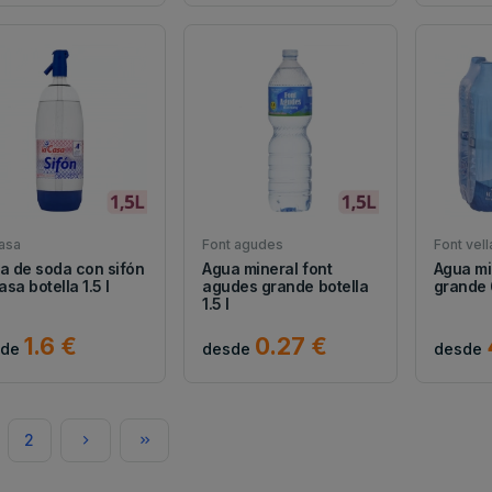
asa
Font agudes
Font vell
a de soda con sifón
Agua mineral font
Agua min
asa botella 1.5 l
agudes grande botella
grande 6
1.5 l
1.6 €
0.27 €
sde
desde
desde
2