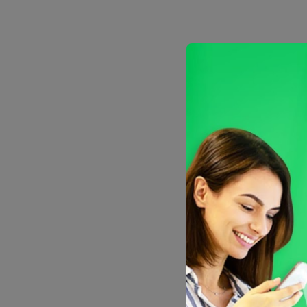
Hac
Gas
peq
de
Bro