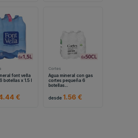
a
Cortes
eral font vella
Agua mineral con gas
 botellas x 1.5 l
cortes pequeña 6
botellas...
4.44 €
1.56 €
desde