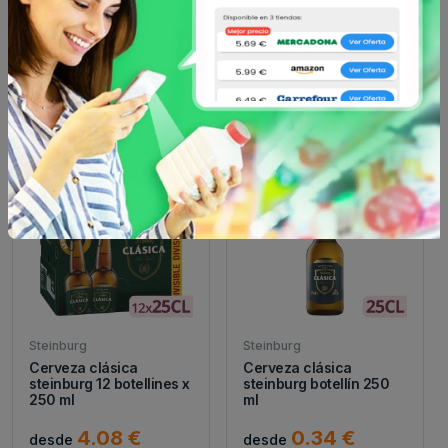
Cerveza shandy sabor
Cerveza shandy
limón steinburg 12 latas
steinburg sabor limón 6
x...
botellin...
4.32 €
3.6 €
desde
desde
Steinburg
Steinburg
Cerveza clásica
Cerveza clásica
steinburg 12 botellines x
steinburg botellín 250
250 ml
ml
4.08 €
0.34 €
desde
desde