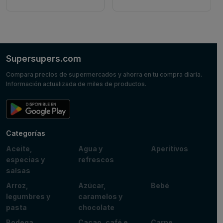
Supersupers.com
Compara precios de supermercados y ahorra en tu compra diaria.
Información actualizada de miles de productos.
Categorías
Aceite,
Agua y
Aperitivos
especias y
refrescos
salsas
Arroz,
Azúcar,
Bebé
legumbres y
caramelos y
pasta
chocolate
Bodega
Cacao, café e
Carne