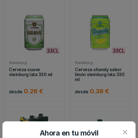
Steinburg
Steinburg
Cerveza suave
Cerveza shandy sabor
steinburg lata 330 ml
limón steinburg lata 330
ml
0.26 €
0.36 €
desde
desde
Ahora en tu móvil