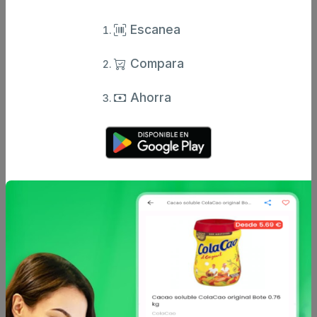
Escanea
Compara
Steinburg
Steinburg
Cerveza clásica
Cerveza shandy
Ahorra
steinburg 6 botellas x 1 l
steinburg sabor limón
botellín 5...
5.4 €
0.6 €
desde
desde
Steinburg
Steinburg