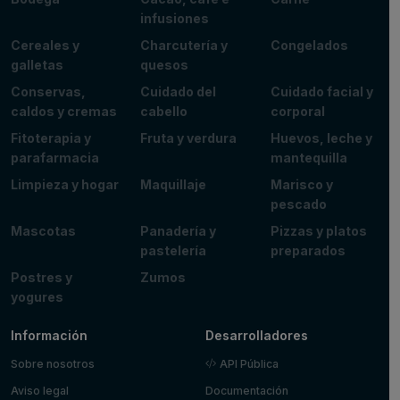
infusiones
Cereales y
Charcutería y
Congelados
galletas
quesos
Conservas,
Cuidado del
Cuidado facial y
caldos y cremas
cabello
corporal
Fitoterapia y
Fruta y verdura
Huevos, leche y
parafarmacia
mantequilla
Limpieza y hogar
Maquillaje
Marisco y
pescado
Mascotas
Panadería y
Pizzas y platos
pastelería
preparados
Postres y
Zumos
yogures
Información
Desarrolladores
Sobre nosotros
API Pública
Aviso legal
Documentación