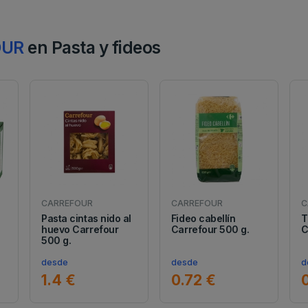
OUR
en Pasta y fideos
CARREFOUR
CARREFOUR
C
a
Pasta cintas nido al
Fideo cabellín
T
huevo Carrefour
Carrefour 500 g.
C
500 g.
desde
desde
d
1.4 €
0.72 €