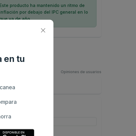
Este producto ha mantenido un ritmo de
inflación por debajo del IPC general en lo
que va de año.
 en tu
Opiniones de usuarios
canea
mpara
orra