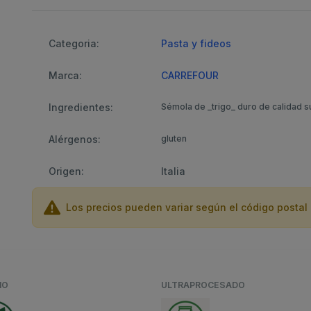
Categoria:
Pasta y fideos
Marca:
CARREFOUR
Ingredientes:
Sémola de _trigo_ duro de calidad s
Alérgenos:
gluten
Origen:
Italia
Los precios pueden variar según el código postal 
NO
ULTRAPROCESADO