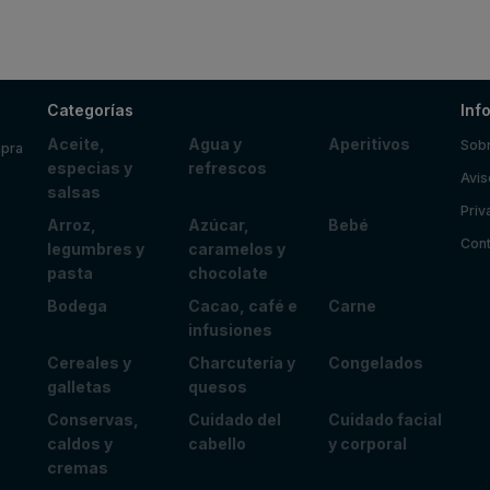
Categorías
Inf
Aceite,
Agua y
Aperitivos
Sobr
mpra
especias y
refrescos
Avis
salsas
Priv
Arroz,
Azúcar,
Bebé
Cont
legumbres y
caramelos y
pasta
chocolate
Bodega
Cacao, café e
Carne
infusiones
Cereales y
Charcutería y
Congelados
galletas
quesos
Conservas,
Cuidado del
Cuidado facial
caldos y
cabello
y corporal
cremas