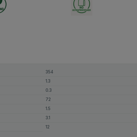
354
1.3
0.3
72
1.5
3.1
12