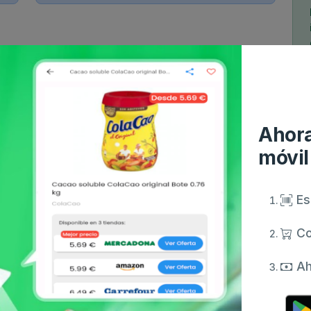
Ahora
móvil
Es
Co
Ah