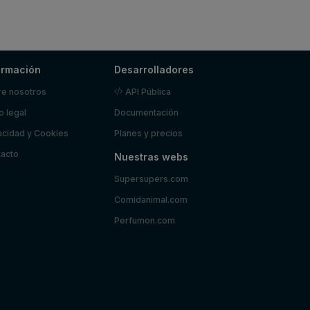
ormación
Desarrolladores
e nosotros
API Pública
o legal
Documentación
acidad y Cookies
Planes y precios
acto
Nuestras webs
Supersupers.com
Comidanimal.com
Perfumon.com