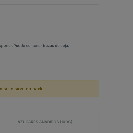
uperior. Puede contener trazas de soja.
o si se sirve en pack
AZÚCARES AÑADIDOS (100G)