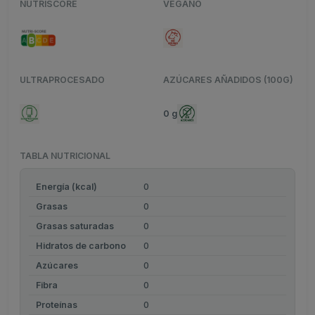
NUTRISCORE
VEGANO
ULTRAPROCESADO
AZÚCARES AÑADIDOS (100G)
0 g
TABLA NUTRICIONAL
Energía (kcal)
0
Grasas
0
Grasas saturadas
0
Hidratos de carbono
0
Azúcares
0
Fibra
0
Proteínas
0