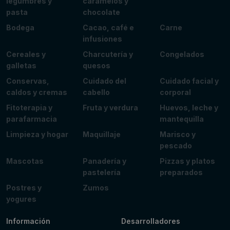
legumbres y
caramelos y
pasta
chocolate
Bodega
Cacao, café e
Carne
infusiones
Cereales y
Charcutería y
Congelados
galletas
quesos
Conservas,
Cuidado del
Cuidado facial y
caldos y cremas
cabello
corporal
Fitoterapia y
Fruta y verdura
Huevos, leche y
parafarmacia
mantequilla
Limpieza y hogar
Maquillaje
Marisco y
pescado
Mascotas
Panadería y
Pizzas y platos
pastelería
preparados
Postres y
Zumos
yogures
Información
Desarrolladores