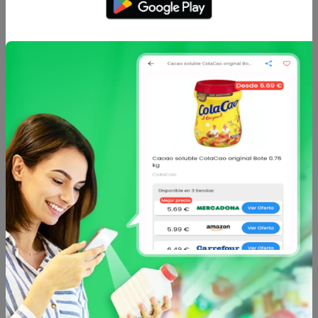
Caracteristicas
Análisis de precio
Sin descripción
Otros productos de
CARREFOUR
en Té e
infusiones