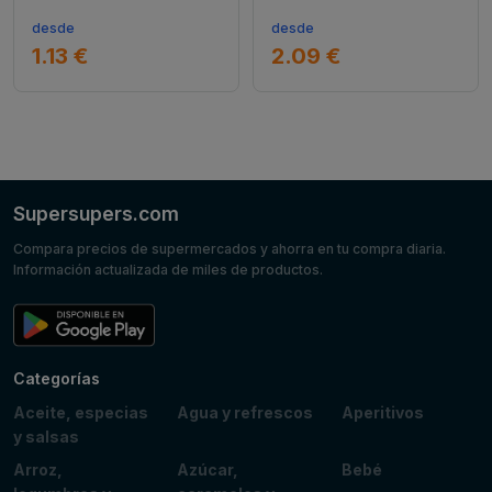
desde
desde
1.13 €
2.09 €
Supersupers.com
Compara precios de supermercados y ahorra en tu compra diaria.
Información actualizada de miles de productos.
Categorías
Aceite, especias
Agua y refrescos
Aperitivos
y salsas
Arroz,
Azúcar,
Bebé