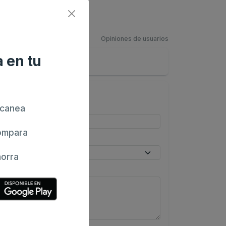
Opiniones de usuarios
 en tu
canea
mpara
orra