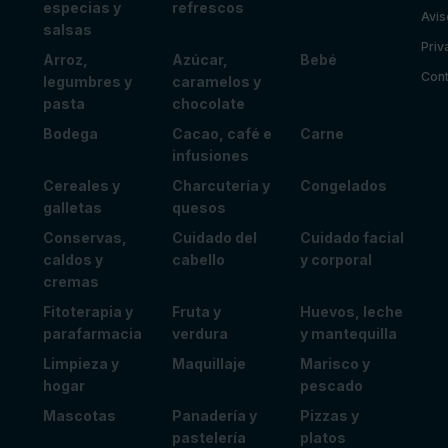
especias y
refrescos
Avis
salsas
Priv
Arroz,
Azúcar,
Bebé
Cont
legumbres y
caramelos y
pasta
chocolate
Bodega
Cacao, café e
Carne
infusiones
Cereales y
Charcutería y
Congelados
galletas
quesos
Conservas,
Cuidado del
Cuidado facial
caldos y
cabello
y corporal
cremas
Fitoterapia y
Fruta y
Huevos, leche
parafarmacia
verdura
y mantequilla
Limpieza y
Maquillaje
Marisco y
hogar
pescado
Mascotas
Panadería y
Pizzas y
pastelería
platos