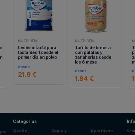
NUTRIBEN
NUTRIBEN
N
de
Leche infantil para
Tarrito de ternera
T
lactantes 1 desde el
con patatas y
p
in
primer día en polvo
zanahorias desde
z
los 6 mese
m
desde
desde
d
21.9 €
1.84 €
Categorías
Inf
Aceite,
Agua y
Aperitivos
Sobr
mpra