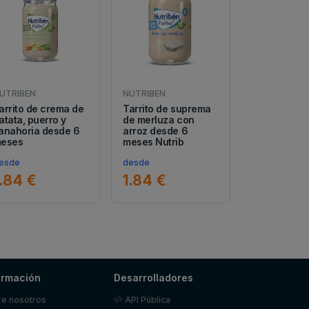
UTRIBEN
NUTRIBEN
arrito de crema de
Tarrito de suprema
atata, puerro y
de merluza con
anahoria desde 6
arroz desde 6
eses
meses Nutrib
esde
desde
1.84 €
1.84 €
ormación
Desarrolladores
e nosotros
API Pública