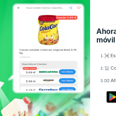
Ahora
móvil
Es
Co
Ah