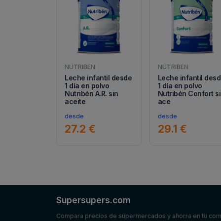
NUTRIBEN
NUTRIBEN
Leche infantil desde
Leche infantil des
1 día en polvo
1 día en polvo
Nutribén A.R. sin
Nutribén Confort s
aceite
ace
desde
desde
27.2 €
29.1 €
Supersupers.com
Compara precios de supermercados y ahorra en tu co