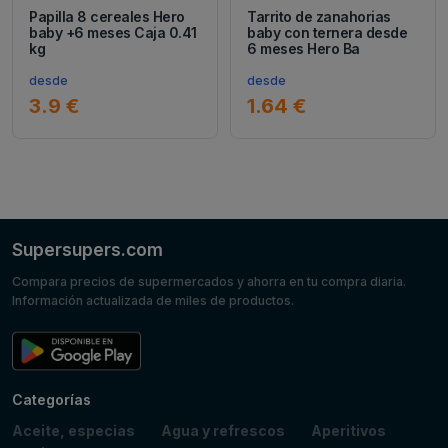
Papilla 8 cereales Hero
Tarrito de zanahorias
baby +6 meses Caja 0.41
baby con ternera desde
kg
6 meses Hero Ba
desde
desde
3.9 €
1.64 €
Supersupers.com
Compara precios de supermercados y ahorra en tu compra diaria.
Información actualizada de miles de productos.
Categorías
Aceite, especias
Agua y refrescos
Aperitivos