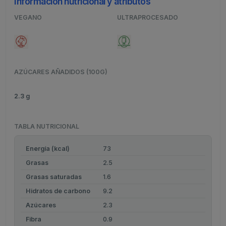
Información nutricional y atributos
VEGANO
ULTRAPROCESADO
AZÚCARES AÑADIDOS (100G)
2.3 g
TABLA NUTRICIONAL
Energía (kcal)
73
Grasas
2.5
Grasas saturadas
1.6
Hidratos de carbono
9.2
Azúcares
2.3
Fibra
0.9