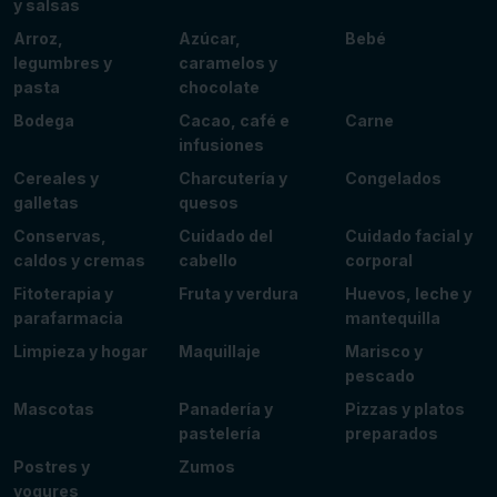
y salsas
Arroz,
Azúcar,
Bebé
legumbres y
caramelos y
pasta
chocolate
Bodega
Cacao, café e
Carne
infusiones
Cereales y
Charcutería y
Congelados
galletas
quesos
Conservas,
Cuidado del
Cuidado facial y
caldos y cremas
cabello
corporal
Fitoterapia y
Fruta y verdura
Huevos, leche y
parafarmacia
mantequilla
Limpieza y hogar
Maquillaje
Marisco y
pescado
Mascotas
Panadería y
Pizzas y platos
pastelería
preparados
Postres y
Zumos
yogures