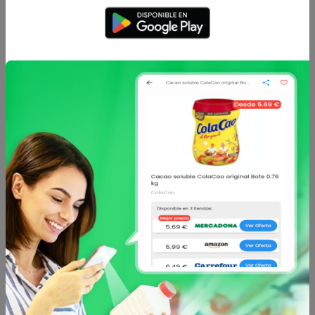
Enviar comentario
Caracteristicas
Análisis de precio
Sin descripción
Otros productos de
Hero
en Alimentación
infantil