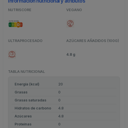
Información nutricional y atributos
NUTRISCORE
VEGANO
ULTRAPROCESADO
AZÚCARES AÑADIDOS (100G)
4.8 g
TABLA NUTRICIONAL
Energía (kcal)
20
Grasas
0
Grasas saturadas
0
Hidratos de carbono
4.8
Azúcares
4.8
Proteínas
0