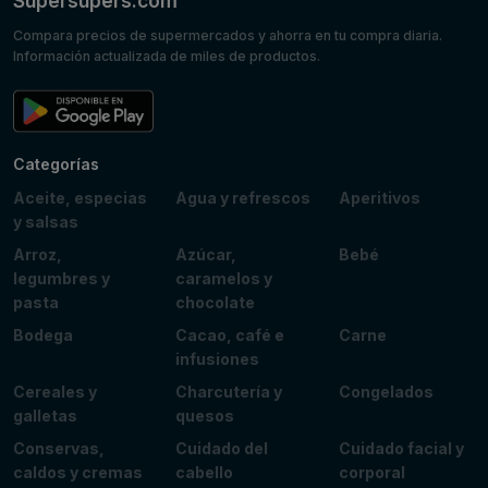
Supersupers.com
Compara precios de supermercados y ahorra en tu compra diaria.
Información actualizada de miles de productos.
Categorías
Aceite, especias
Agua y refrescos
Aperitivos
y salsas
Arroz,
Azúcar,
Bebé
legumbres y
caramelos y
pasta
chocolate
Bodega
Cacao, café e
Carne
infusiones
Cereales y
Charcutería y
Congelados
galletas
quesos
Conservas,
Cuidado del
Cuidado facial y
caldos y cremas
cabello
corporal