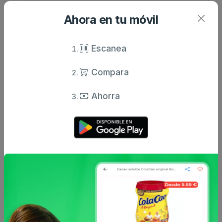
Ahora en tu móvil
Escanea
Compara
Ahorra
Comentarios
Opiniones de usuarios
test
T
2025-10-15 00:02
5 ★
test