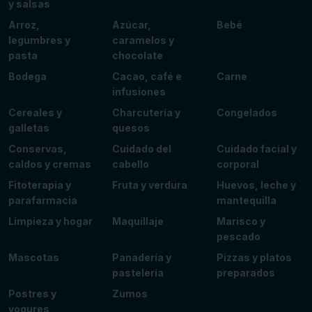
y salsas
Arroz,
Azúcar,
Bebé
legumbres y
caramelos y
pasta
chocolate
Bodega
Cacao, café e
Carne
infusiones
Cereales y
Charcutería y
Congelados
galletas
quesos
Conservas,
Cuidado del
Cuidado facial y
caldos y cremas
cabello
corporal
Fitoterapia y
Fruta y verdura
Huevos, leche y
parafarmacia
mantequilla
Limpieza y hogar
Maquillaje
Marisco y
pescado
Mascotas
Panadería y
Pizzas y platos
pastelería
preparados
Postres y
Zumos
yogures