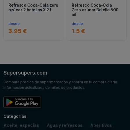
Refresco Coca-Cola zero
Refresco Coca-Cola
azúcar 2 botellas X 2 L
Zero azúcar Botella 500
ml
desde
desde
3.95 €
1.5 €
Supersupers.com
Compara precios de supermercados y ahorra en tu compra diaria.
Información actualizada de miles de productos.
Categorías
Aceite, especias
Agua y refrescos
Aperitivos