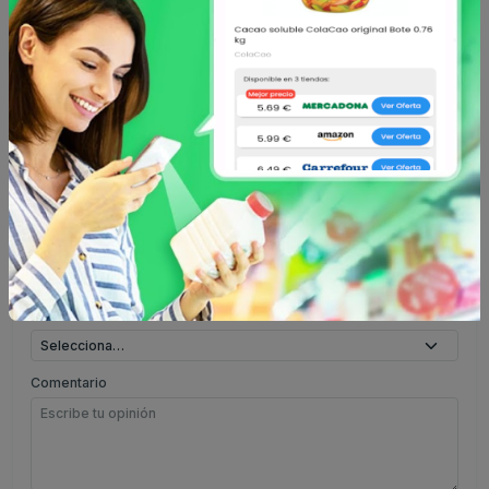
jhkj
J
2025-10-15 00:00
5 ★
jibb
Escribe tu comentario
Nombre
Valoración
Comentario