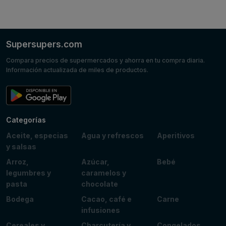
Supersupers.com
Compara precios de supermercados y ahorra en tu compra diaria.
Información actualizada de miles de productos.
Categorías
Aceite, especias
Agua y refrescos
Aperitivos
y salsas
Arroz,
Azúcar,
Bebé
legumbres y
caramelos y
pasta
chocolate
Bodega
Cacao, café e
Carne
infusiones
Cereales y
Charcutería y
Congelados