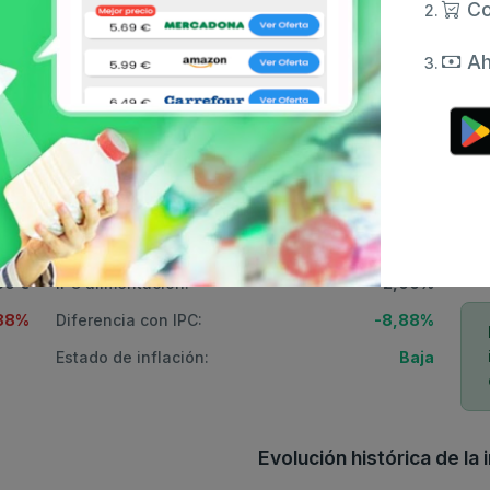
Co
Ah
 fresco de vaca Hacendado Tarrina 0.25 
4
2023
2022
2021
2020
2019
Comparativa con IPC
Aná
70 €
IPC general (2026):
3,00%
60 €
IPC alimentación:
2,00%
,88%
Diferencia con IPC:
-8,88%
Estado de inflación:
Baja
Evolución histórica de la 