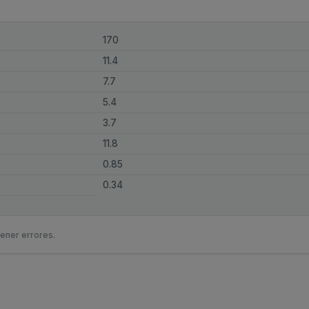
170
11.4
7.7
5.4
3.7
11.8
0.85
0.34
ener errores.