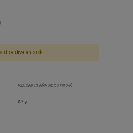
U
o si se sirve en pack
AZÚCARES AÑADIDOS (100G)
3.7 g