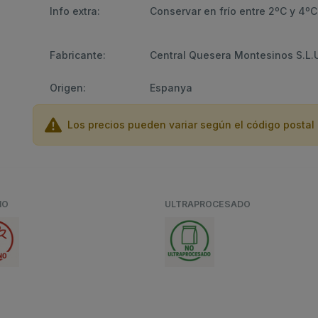
Info extra:
Conservar en frío entre 2ºC y 4ºC
Fabricante:
Central Quesera Montesinos S.L.
Origen:
Espanya
Los precios pueden variar según el código postal 
NO
ULTRAPROCESADO