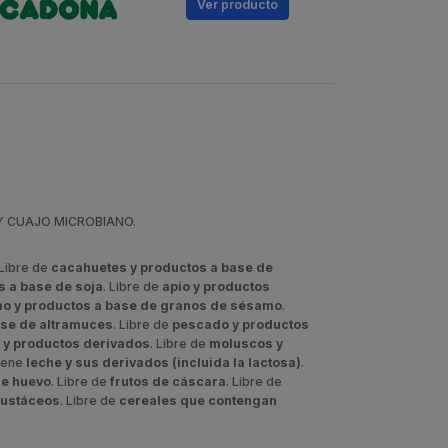
Ver
producto
Y CUAJO MICROBIANO.
 Libre de
cacahuetes y productos a base de
s a base de soja
. Libre de
apio y productos
o y productos a base de granos de sésamo
.
ase de altramuces
. Libre de
pescado y productos
 y productos derivados
. Libre de
moluscos y
tiene
leche y sus derivados (incluida la lactosa)
.
de huevo
. Libre de
frutos de cáscara
. Libre de
rustáceos
. Libre de
cereales que contengan