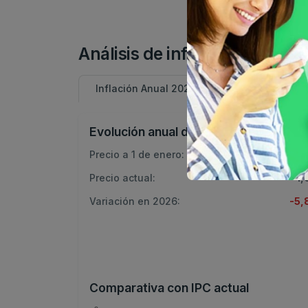
Análisis de inflación: Queso
Inflación Anual 2026
2025
202
Evolución anual de precios
Precio a 1 de enero:
1,
Precio actual:
1,
Variación en 2026:
-5
Comparativa con IPC actual