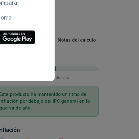
mpara
orra
kg
Inflación Total
Notas del cálculo
lisis del año 2026
Transcurrido 60% del año
Este producto ha mantenido un ritmo de
inflación por debajo del IPC general en lo
que va de año.
inflación