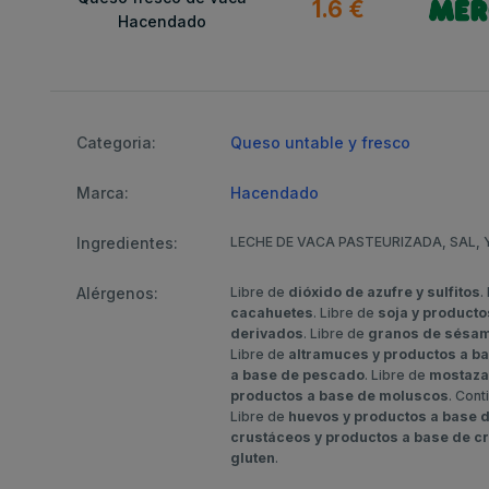
1.6 €
Hacendado
Categoria:
Queso untable y fresco
Marca:
Hacendado
Ingredientes:
LECHE DE VACA PASTEURIZADA, SAL, 
Alérgenos:
Libre de
dióxido de azufre y sulfitos
.
cacahuetes
. Libre de
soja y producto
derivados
. Libre de
granos de sésam
Libre de
altramuces y productos a b
a base de pescado
. Libre de
mostaza
productos a base de moluscos
. Con
Libre de
huevos y productos a base 
crustáceos y productos a base de c
gluten
.