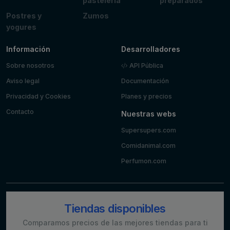
pastelería
preparados
Postres y
Zumos
yogures
Información
Desarrolladores
Sobre nosotros
API Pública
Aviso legal
Documentación
Privacidad y Cookies
Planes y precios
Contacto
Nuestras webs
Supersupers.com
Comidanimal.com
Perfumon.com
Tiendas disponibles
Comparamos precios de las mejores tiendas para ti