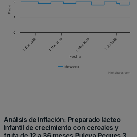
2
Precio
1
0
1. Jul 2026
1. May 2026
1. Mar 2026
1. Ene 2026
Fecha
Mercadona
Highcharts.com
Análisis de inflación: Preparado lácteo
infantil de crecimiento con cereales y
fruta de 12 a 36 meses Puleva Peques 3