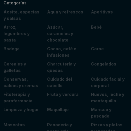
Categorías
Aceite, especias
Agua y refrescos
Aperitivos
y salsas
Arroz,
Azúcar,
Bebé
legumbres y
caramelos y
pasta
chocolate
Bodega
Cacao, café e
Carne
infusiones
Cereales y
Charcutería y
Congelados
galletas
quesos
Conservas,
Cuidado del
Cuidado facial y
caldos y cremas
cabello
corporal
Fitoterapia y
Fruta y verdura
Huevos, leche y
parafarmacia
mantequilla
Limpieza y hogar
Maquillaje
Marisco y
pescado
Mascotas
Panadería y
Pizzas y platos