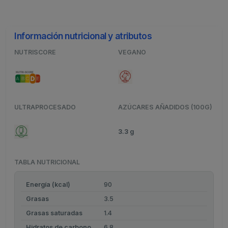
Información nutricional y atributos
NUTRISCORE
VEGANO
ULTRAPROCESADO
AZÚCARES AÑADIDOS (100G)
3.3 g
TABLA NUTRICIONAL
Energía (kcal)
90
Grasas
3.5
Grasas saturadas
1.4
Hidratos de carbono
6.8