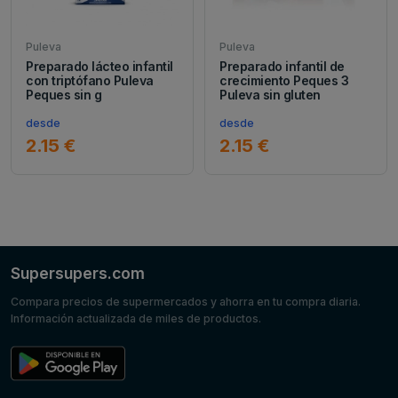
Puleva
Puleva
Preparado lácteo infantil
Preparado infantil de
con triptófano Puleva
crecimiento Peques 3
Peques sin g
Puleva sin gluten
desde
desde
2.15 €
2.15 €
Supersupers.com
Compara precios de supermercados y ahorra en tu compra diaria.
Información actualizada de miles de productos.