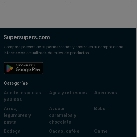
Supersupers.com
Compara precios de supermercados y ahorra en tu compra diaria.
Información actualizada de miles de productos.
Categorías
Aceite, especias
Agua y refrescos
Aperitivos
y salsas
Arroz,
Azúcar,
Bebé
legumbres y
caramelos y
pasta
chocolate
Bodega
Cacao, café e
Carne