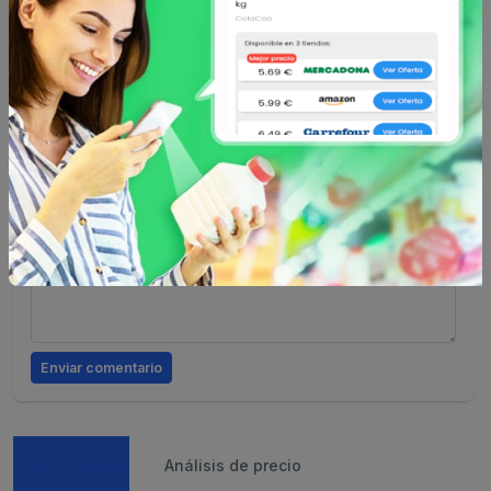
Escribe tu comentario
Nombre
Valoración
Comentario
Enviar comentario
Caracteristicas
Análisis de precio