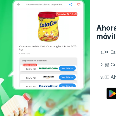
Ahora
móvil
Es
Co
Ah