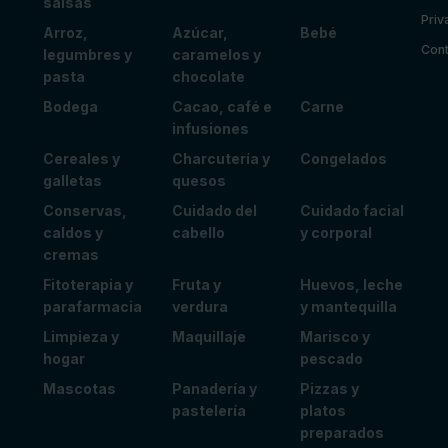
salsas
Priv
Arroz,
Azúcar,
Bebé
Cont
legumbres y
caramelos y
pasta
chocolate
Bodega
Cacao, café e
Carne
infusiones
Cereales y
Charcutería y
Congelados
galletas
quesos
Conservas,
Cuidado del
Cuidado facial
caldos y
cabello
y corporal
cremas
Fitoterapia y
Fruta y
Huevos, leche
parafarmacia
verdura
y mantequilla
Limpieza y
Maquillaje
Marisco y
hogar
pescado
Mascotas
Panadería y
Pizzas y
pastelería
platos
preparados