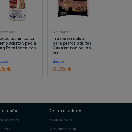
in marca
Sin marca
ocaditos en salsa
Trozos en salsa
erro adulto Special
para perros adultos
og Excellence con
Quartett con pollo y
ver
esde
desde
.5 €
2.25 €
ormación
Desarrolladores
e nosotros
API Pública
o legal
Documentación