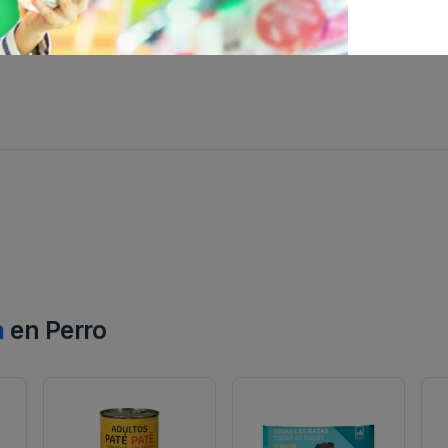
a
en Perro