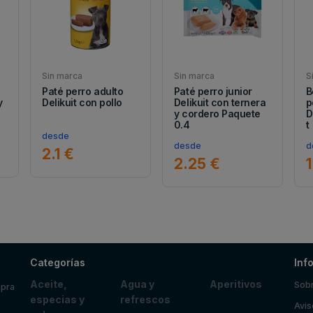
Sin marca
Sin marca
S
Paté perro adulto
Paté perro junior
B
y
Delikuit con pollo
Delikuit con ternera
p
y cordero Paquete
D
0.4
t
desde
desde
d
2.1 €
2.25 €
1
Categorías
Inf
Aceite,
Agua y
Aperitivos
Sobr
mpra
especias y
refrescos
Avis