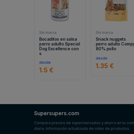
Sin marca
Sin marca
Bocaditos en salsa
Snack nuggets
perro adulto Special
perro adulto Comp
Dog Excellence con
80% pollo
s
desde
desde
1.35 €
1.5 €
Supersupers.com
Compara precios de supermercados y ahorra en tu co
diaria. Información actualizada de miles de productos.