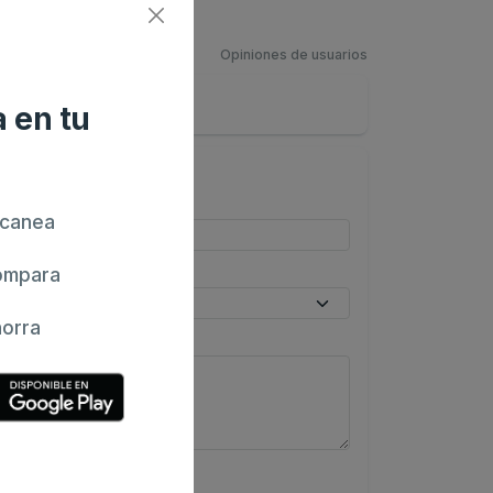
Opiniones de usuarios
 en tu
canea
mpara
orra