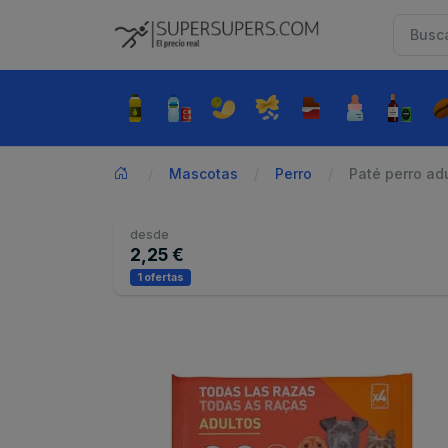
Mascotas
Perro
Paté perro adul
desde
2,25 €
1 ofertas