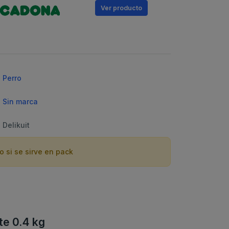
Ver
producto
Perro
Sin marca
Delikuit
o si se sirve en pack
te 0.4 kg