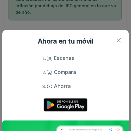
inflación por debajo del IPC general en lo que va
de año.
Ahora en tu móvil
Comentarios
Opiniones de usuarios
Escanea
Aún no hay comentarios.
Compara
Escribe tu comentario
Ahorra
Nombre
Valoración
Comentario