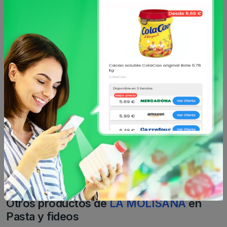
Enviar comentario
Caracteristicas
Análisis de precio
Sin descripción
Otros productos de
LA MOLISANA
en
Pasta y fideos