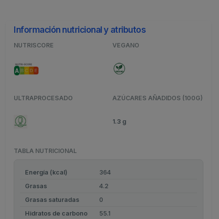
Información nutricional y atributos
NUTRISCORE
VEGANO
ULTRAPROCESADO
AZÚCARES AÑADIDOS (100G)
1.3 g
TABLA NUTRICIONAL
Energía (kcal)
364
Grasas
4.2
Grasas saturadas
0
Hidratos de carbono
55.1