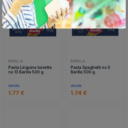
BARILLA
BARILLA
Pasta Linguine bavette
Pasta Spaghetti no 5
no 13 Barilla 500 g.
Barilla 500 g.
desde
desde
1.77 €
1.74 €