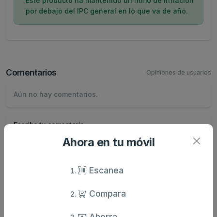
Este producto ha mantenido un ritmo de inflación
por debajo del IPC general en lo que va de año.
Comentarios
Opiniones de usuarios
Aún no hay comentarios.
Escribe tu comentario
Nombre
Ahora en tu móvil
Valoración
Escanea
Compara
Comentario
Ahorra