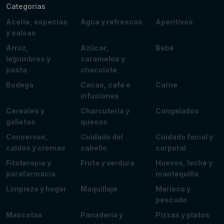
Categorías
Aceite, especias
Agua y refrescos
Aperitivos
y salsas
Arroz,
Azúcar,
Bebé
legumbres y
caramelos y
pasta
chocolate
Bodega
Cacao, café e
Carne
infusiones
Cereales y
Charcutería y
Congelados
galletas
quesos
Conservas,
Cuidado del
Cuidado facial y
caldos y cremas
cabello
corporal
Fitoterapia y
Fruta y verdura
Huevos, leche y
parafarmacia
mantequilla
Limpieza y hogar
Maquillaje
Marisco y
pescado
Mascotas
Panadería y
Pizzas y platos