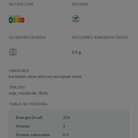
NUTRISCORE
VEGANO
ULTRAPROCESADO
AZÚCARES AÑADIDOS (100G)
3.5 g
ORÍGENES
European union and non european union
TRAZAS
soja, moutarde, Œufs
TABLA NUTRICIONAL
Energía (kcal)
359
Grasas
2
Grasas saturadas
0.5