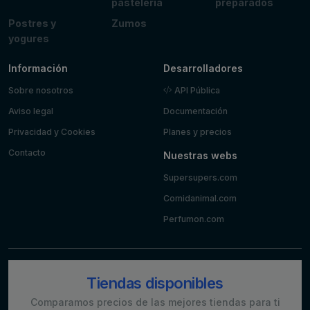
pastelería
preparados
Postres y
Zumos
yogures
Información
Desarrolladores
Sobre nosotros
API Pública
Aviso legal
Documentación
Privacidad y Cookies
Planes y precios
Contacto
Nuestras webs
Supersupers.com
Comidanimal.com
Perfumon.com
Tiendas disponibles
Comparamos precios de las mejores tiendas para ti