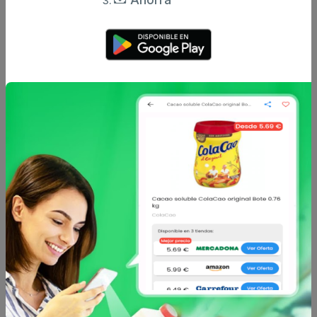
Enviar comentario
Caracteristicas
Análisis de precio
Sin descripción
Otros productos de
BARILLA
en Pasta y
fideos