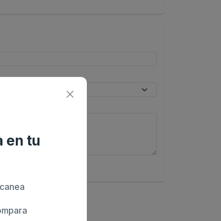
 en tu
canea
mpara