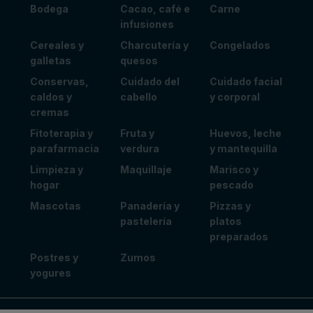
Bodega
Cacao, café e
Carne
infusiones
Cereales y
Charcutería y
Congelados
galletas
quesos
Conservas,
Cuidado del
Cuidado facial
caldos y
cabello
y corporal
cremas
Fitoterapia y
Fruta y
Huevos, leche
parafarmacia
verdura
y mantequilla
Limpieza y
Maquillaje
Marisco y
hogar
pescado
Mascotas
Panadería y
Pizzas y
pastelería
platos
preparados
Postres y
Zumos
yogures