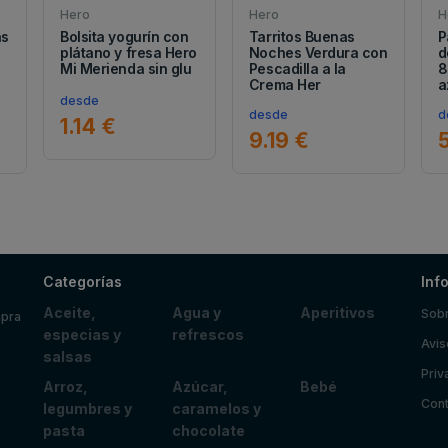
Hero
Hero
H
as
Bolsita yogurín con
Tarritos Buenas
P
plátano y fresa Hero
Noches Verdura con
d
Mi Merienda sin glu
Pescadilla a la
8
Crema Her
a
desde
desde
d
1.14 €
9.19 €
Categorías
Inf
Aceite,
Agua y
Aperitivos
Sobr
mpra
especias y
refrescos
Avis
salsas
Priv
Arroz,
Azúcar,
Bebé
Cont
legumbres y
caramelos y
pasta
chocolate