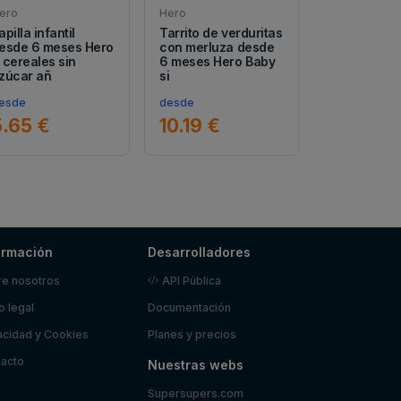
ero
Hero
apilla infantil
Tarrito de verduritas
esde 6 meses Hero
con merluza desde
 cereales sin
6 meses Hero Baby
zúcar añ
si
esde
desde
5.65 €
10.19 €
ormación
Desarrolladores
e nosotros
API Pública
o legal
Documentación
acidad y Cookies
Planes y precios
acto
Nuestras webs
Supersupers.com