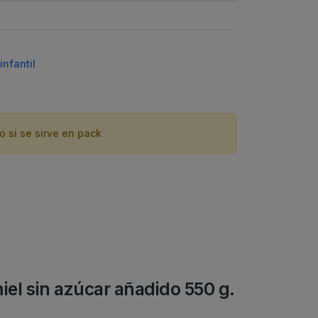
infantil
o si se sirve en pack
miel sin azúcar añadido 550 g.