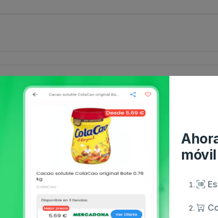
Ahora
móvil
Es
Co