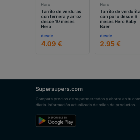
Hero
Hero
Tarrito de verduras
Tarrito de verdurit
con ternera y arroz
con pollo desde 6
desde 10 meses
meses Hero Baby
Hero
Buen
desde
desde
4.09 €
2.95 €
Supersupers.com
Compara precios de supermercados y ahorra en tu co
diaria. Información actualizada de miles de productos.