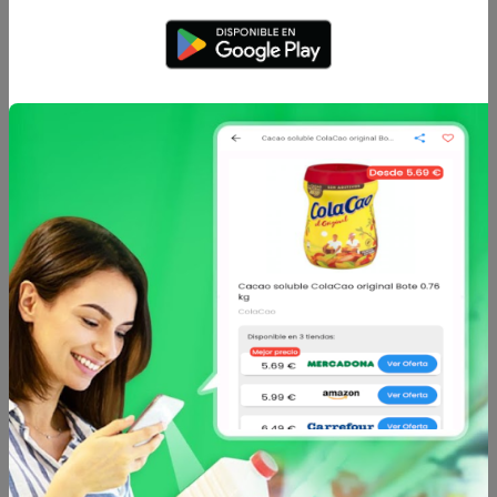
Enviar comentario
Caracteristicas
Análisis de precio
Sin descripción
Otros productos de
BIMBO
en Pan de
molde y otras especialidades