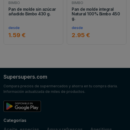
BIMBO
BIMBO
Pan de molde sin azúcar
Pan de molde integral
añadido Bimbo 430 g.
Natural 100% Bimbo 450
g.
desde
desde
1.59 €
2.95 €
Supersupers.com
Compara precios de supermercados y ahorra en tu compra diaria.
Información actualizada de miles de productos.
Categorías
Aceite, especias
Agua y refrescos
Aperitivos