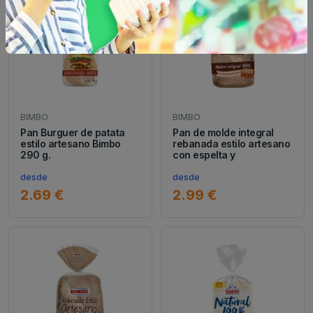
BIMBO
BIMBO
Pan Burguer de patata
Pan de molde integral
estilo artesano Bimbo
rebanada estilo artesano
290 g.
con espelta y
desde
desde
2.69 €
2.99 €