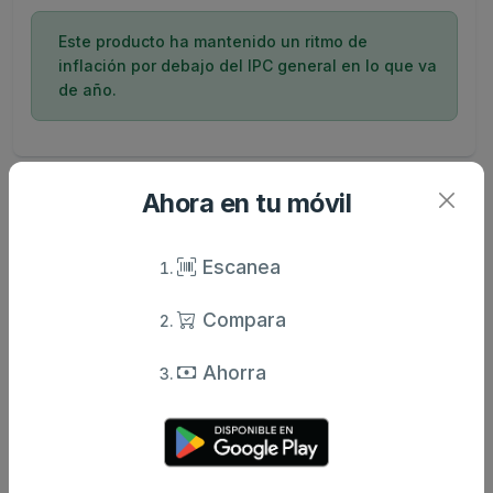
Este producto ha mantenido un ritmo de
inflación por debajo del IPC general en lo que va
de año.
Ahora en tu móvil
Comentarios
Opiniones de usuarios
Escanea
Aún no hay comentarios.
Compara
Escribe tu comentario
Ahorra
Nombre
Valoración