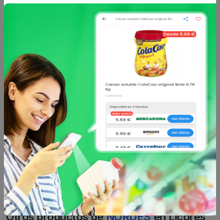
Comentario
Enviar comentario
Caracteristicas
Análisis de precio
Sin descripción
Otros productos de
NORDES
en Licores