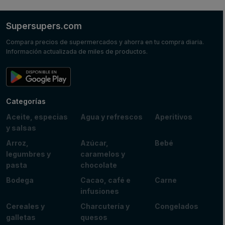
Supersupers.com
Compara precios de supermercados y ahorra en tu compra diaria.
Información actualizada de miles de productos.
Categorías
Aceite, especias
Agua y refrescos
Aperitivos
y salsas
Arroz,
Azúcar,
Bebé
legumbres y
caramelos y
pasta
chocolate
Bodega
Cacao, café e
Carne
infusiones
Cereales y
Charcutería y
Congelados
galletas
quesos