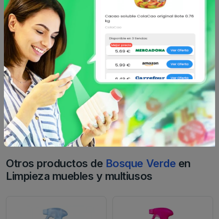
Enviar comentario
Caracteristicas
Análisis de precio
Sin descripción
Otros productos de
Bosque Verde
en
Limpieza muebles y multiusos