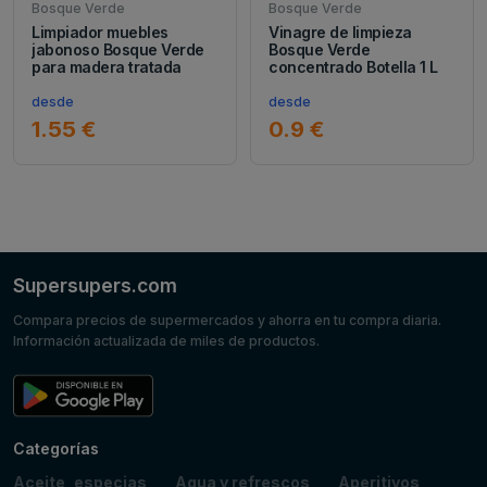
Bosque Verde
Bosque Verde
Limpiador muebles
Vinagre de limpieza
jabonoso Bosque Verde
Bosque Verde
para madera tratada
concentrado Botella 1 L
desde
desde
1.55 €
0.9 €
Supersupers.com
Compara precios de supermercados y ahorra en tu compra diaria.
Información actualizada de miles de productos.
Categorías
Aceite, especias
Agua y refrescos
Aperitivos