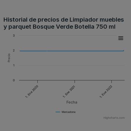
Historial de precios de Limpiador muebles
y parquet Bosque Verde Botella 750 ml
3
2
Precio
1
0
1. Ene 2020
1. Ene 2022
1. Ene 2021
Fecha
Mercadona
Highcharts.com