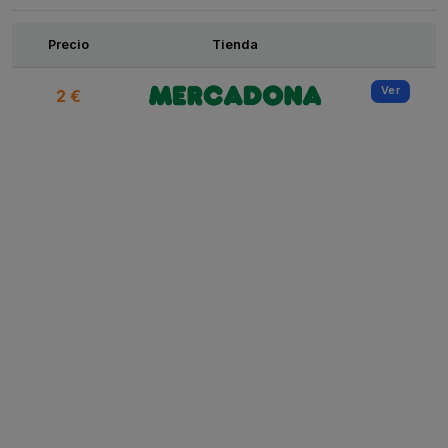
Ofertas
Precio
Tienda
Ver
2 €