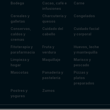
Bodega
Cacao, café e
Carne
infusiones
Cereales y
Charcutería y
Congelados
galletas
quesos
Conservas,
Cuidado del
Cuidado facial
caldos y
cabello
y corporal
cremas
Fitoterapia y
Fruta y
Huevos, leche
parafarmacia
verdura
y mantequilla
Limpieza y
Maquillaje
Marisco y
hogar
pescado
Mascotas
Panadería y
Pizzas y
pastelería
platos
preparados
Postres y
Zumos
yogures