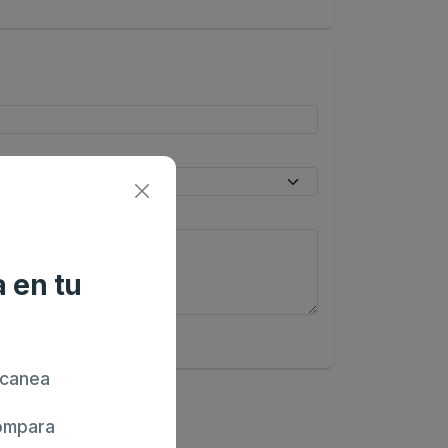
 en tu
canea
mpara