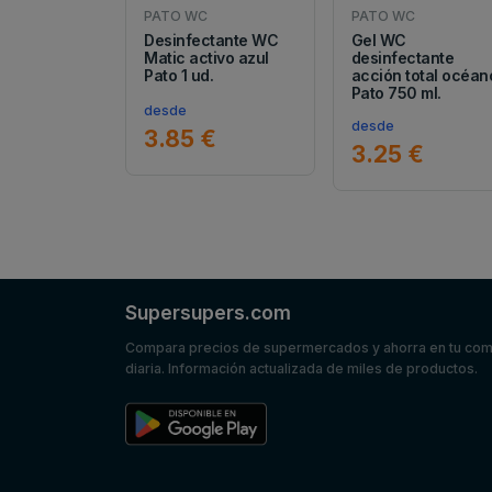
PATO WC
PATO WC
Desinfectante WC
Gel WC
Matic activo azul
desinfectante
Pato 1 ud.
acción total océan
Pato 750 ml.
desde
desde
3.85 €
3.25 €
Supersupers.com
Compara precios de supermercados y ahorra en tu co
diaria. Información actualizada de miles de productos.