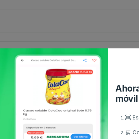
Ahora
móvil
Es
Co