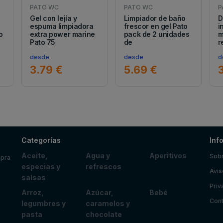
PATO WC
PATO WC
P
Gel con lejía y
Limpiador de baño
D
espuma limpiadora
frescor en gel Pato
i
o
extra power marine
pack de 2 unidades
m
Pato 75
de
r
desde
desde
d
3.79 €
5.69 €
Categorías
Inf
Aceite,
Agua y
Aperitivos
Sobr
mpra
especias y
refrescos
Avis
salsas
Priv
Arroz,
Azúcar,
Bebé
Cont
legumbres y
caramelos y
pasta
chocolate