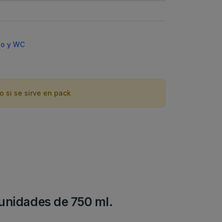
ño y WC
o si se sirve en pack
2 unidades de 750 ml.