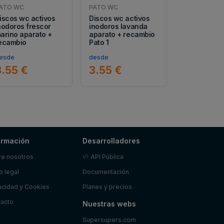
ATO WC
PATO WC
iscos wc activos
Discos wc activos
nodoros frescor
inodoros lavanda
arino aparato +
aparato + recambio
ecambio
Pato 1
esde
desde
3.55 €
3.55 €
ormación
Desarrolladores
e nosotros
API Pública
o legal
Documentación
acidad y Cookies
Planes y precios
acto
Nuestras webs
Supersupers.com