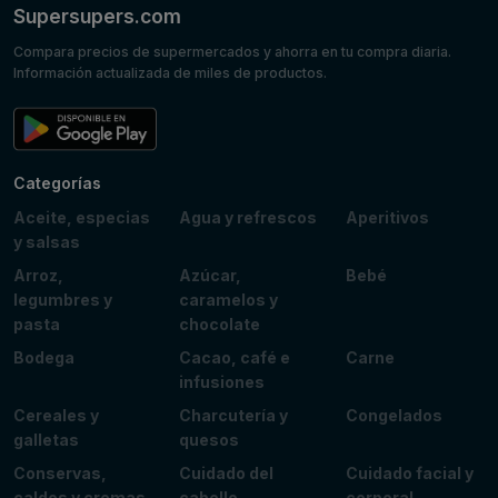
Supersupers.com
Compara precios de supermercados y ahorra en tu compra diaria.
Información actualizada de miles de productos.
Categorías
Aceite, especias
Agua y refrescos
Aperitivos
y salsas
Arroz,
Azúcar,
Bebé
legumbres y
caramelos y
pasta
chocolate
Bodega
Cacao, café e
Carne
infusiones
Cereales y
Charcutería y
Congelados
galletas
quesos
Conservas,
Cuidado del
Cuidado facial y
caldos y cremas
cabello
corporal