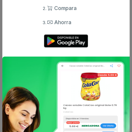
Compara
Ahorra
Otros productos de
Puleva
en Leche y
bebidas vegetales
Puleva
Puleva
Leche entera fresca
Bebida láctea desnatada
Puleva botella 1,5 l.
omega 3 Puleva Brick 1 L