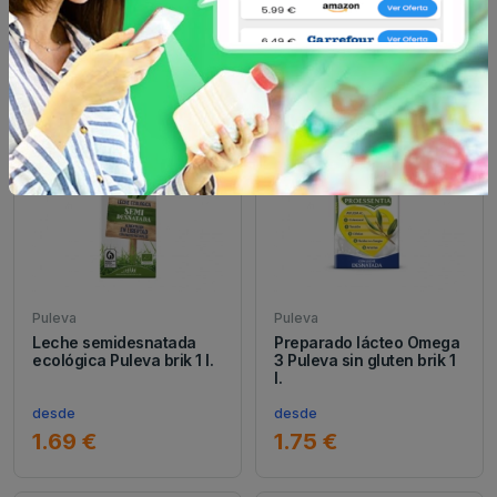
desde
desde
2.69 €
1.89 €
Puleva
Puleva
Leche semidesnatada
Preparado lácteo Omega
ecológica Puleva brik 1 l.
3 Puleva sin gluten brik 1
l.
desde
desde
1.69 €
1.75 €