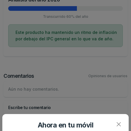
Transcurrido 60% del año
Este producto ha mantenido un ritmo de inflación
por debajo del IPC general en lo que va de año.
Comentarios
Opiniones de usuarios
Aún no hay comentarios.
Escribe tu comentario
Nombre
Ahora en tu móvil