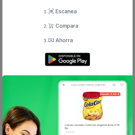
Valoración
Escanea
Comentario
Compara
Ahorra
Enviar comentario
Caracteristicas
Análisis de precio
Sin descripción