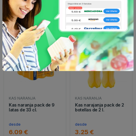
Otros productos de
KAS NARANJA
en
Refresco de naranja y de limón
KAS NARANJA
KAS NARANJA
Kas naranja pack de 9
Kas narajanja pack de 2
latas de 33 cl.
botellas de 2 l.
desde
desde
6.09 €
3.25 €