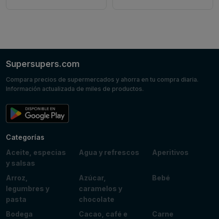
Supersupers.com
Compara precios de supermercados y ahorra en tu compra diaria.
Información actualizada de miles de productos.
Categorías
Aceite, especias
Agua y refrescos
Aperitivos
y salsas
Arroz,
Azúcar,
Bebé
legumbres y
caramelos y
pasta
chocolate
Bodega
Cacao, café e
Carne