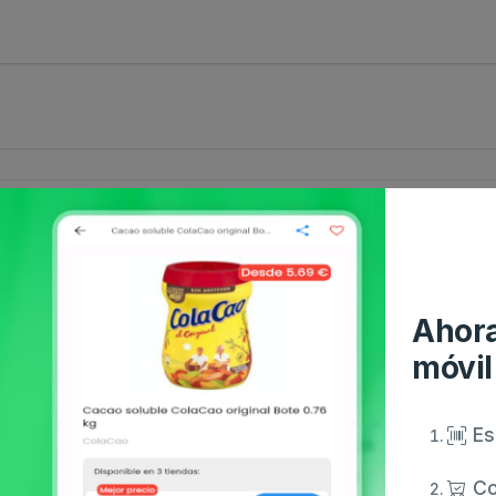
Ahora
móvil
Es
Co