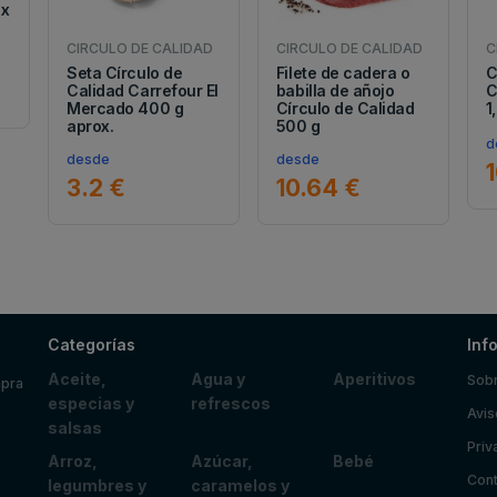
ox
CIRCULO DE CALIDAD
CIRCULO DE CALIDAD
C
Seta Círculo de
Filete de cadera o
C
Calidad Carrefour El
babilla de añojo
C
Mercado 400 g
Círculo de Calidad
1
aprox.
500 g
d
desde
desde
3.2 €
10.64 €
Categorías
Inf
Aceite,
Agua y
Aperitivos
Sobr
mpra
especias y
refrescos
Avis
salsas
Priv
Arroz,
Azúcar,
Bebé
Cont
legumbres y
caramelos y