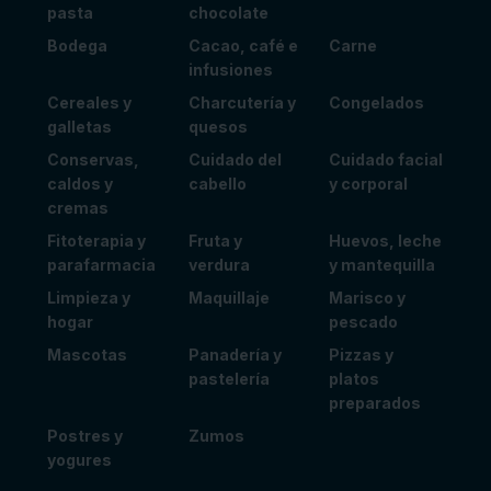
pasta
chocolate
Bodega
Cacao, café e
Carne
infusiones
Cereales y
Charcutería y
Congelados
galletas
quesos
Conservas,
Cuidado del
Cuidado facial
caldos y
cabello
y corporal
cremas
Fitoterapia y
Fruta y
Huevos, leche
parafarmacia
verdura
y mantequilla
Limpieza y
Maquillaje
Marisco y
hogar
pescado
Mascotas
Panadería y
Pizzas y
pastelería
platos
preparados
Postres y
Zumos
yogures