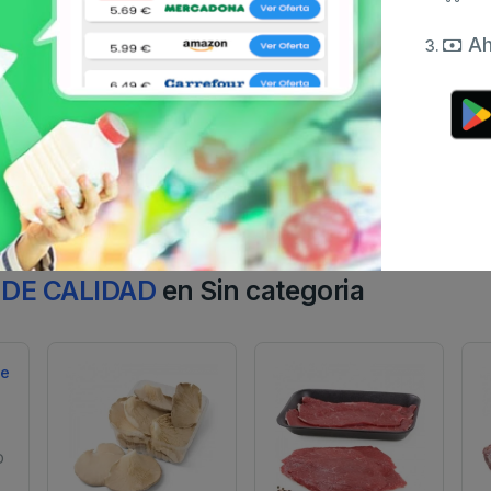
Ah
 DE CALIDAD
en Sin categoria
D