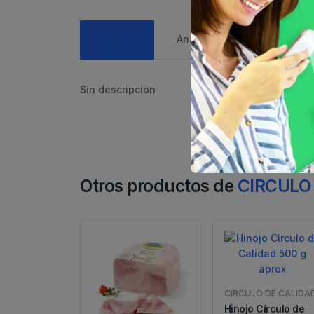
Caracteristicas
Análisis de precio
Sin descripción
Otros productos de
CIRCULO
CIRCULO DE CALIDA
Hinojo Círculo de