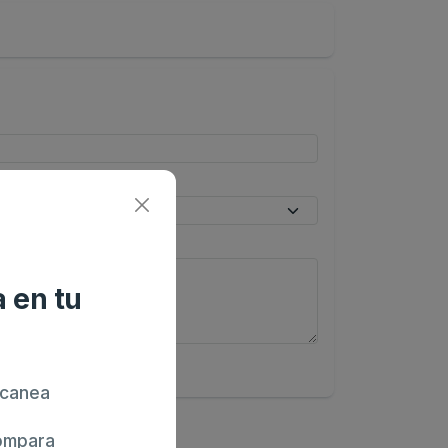
 en tu
canea
mpara