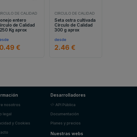
IRCULO DE CALIDAD
CIRCULO DE CALIDAD
onejo entero
Seta ostra cultivada
írculo de Calidad
Círculo de Calidad
,250 Kg aprox
300 g aprox
esde
desde
10.49 €
2.46 €
ormación
Desarrolladores
e nosotros
API Pública
o legal
Documentación
acidad y Cookies
Planes y precios
acto
Nuestras webs