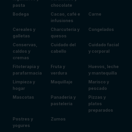
pasta
chocolate
Bodega
Cacao, café e
Carne
infusiones
Cereales y
Charcutería y
Congelados
galletas
quesos
Conservas,
Cuidado del
Cuidado facial
caldos y
cabello
y corporal
cremas
Fitoterapia y
Fruta y
Huevos, leche
parafarmacia
verdura
y mantequilla
Limpieza y
Maquillaje
Marisco y
hogar
pescado
Mascotas
Panadería y
Pizzas y
pastelería
platos
preparados
Postres y
Zumos
yogures