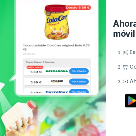
Ahora
móvil
Es
Co
Ah