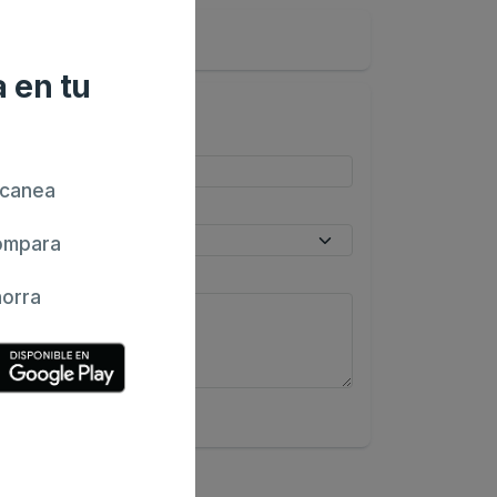
 en tu
canea
mpara
orra