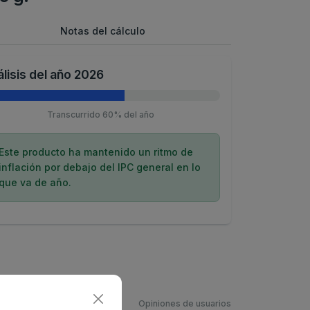
Notas del cálculo
lisis del año 2026
Transcurrido 60% del año
Este producto ha mantenido un ritmo de
inflación por debajo del IPC general en lo
que va de año.
Opiniones de usuarios