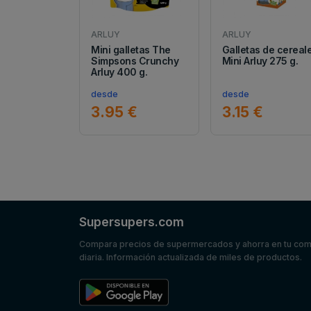
ARLUY
ARLUY
Mini galletas The
Galletas de cereal
Simpsons Crunchy
Mini Arluy 275 g.
Arluy 400 g.
desde
desde
3.95 €
3.15 €
Supersupers.com
Compara precios de supermercados y ahorra en tu co
diaria. Información actualizada de miles de productos.