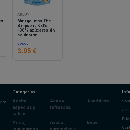
ARLUY
es
Mini galletas The
Simpsons Kid's
-30% azúcares sin
edulcoran
desde
3.95 €
Categorías
Inf
Aceite,
Agua y
Aperitivos
Sobr
mpra
especias y
refrescos
Avis
salsas
Priv
Arroz,
Azúcar,
Bebé
Cont
legumbres y
caramelos y