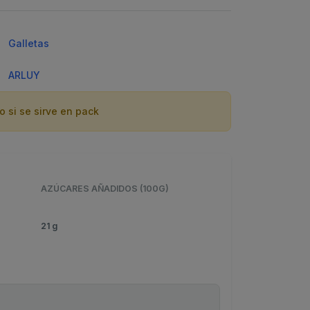
Galletas
ARLUY
o si se sirve en pack
AZÚCARES AÑADIDOS (100G)
21 g