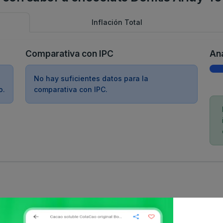
Inflación Total
Comparativa con IPC
Aná
No hay suficientes datos para la
o.
comparativa con IPC.