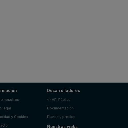
ormación
Desarrolladores
e nosotros
API Pública
o legal
Documentación
acidad y Cookies
Planes y precios
acto
Nuestras webs