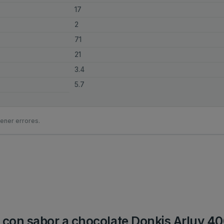
17
2
71
21
3.4
5.7
ener errores.
as con sabor a chocolate Donkis Arluy 40