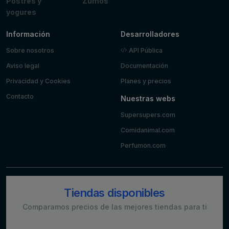
Postres y
Zumos
yogures
Información
Desarrolladores
Sobre nosotros
API Pública
Aviso legal
Documentación
Privacidad y Cookies
Planes y precios
Contacto
Nuestras webs
Supersupers.com
Comidanimal.com
Perfumon.com
Tiendas disponibles
Comparamos precios de las mejores tiendas para ti