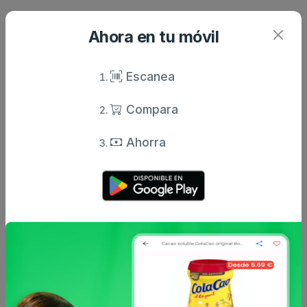
Evolución anual de precios
Ahora en tu móvil
No hay suficientes datos históricos para calcular
Escanea
la inflación anual de este producto.
Compara
Comparativa con IPC
Ahorra
No hay suficientes datos para la comparativa con
IPC.
Análisis del año 2026
Transcurrido 60% del año
Este producto ha mantenido un ritmo de inflación
por debajo del IPC general en lo que va de año.