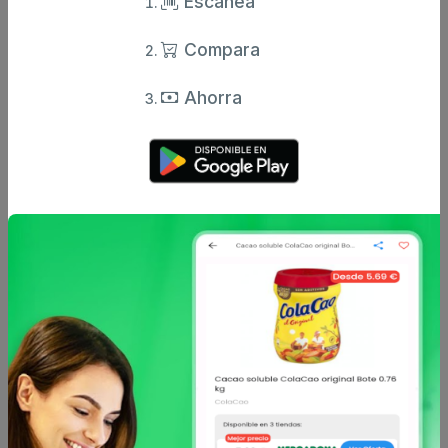
Escanea
Compara
Otros productos de
CARREFOUR
en
Ahorra
Aceitunas y encurtidos
CARREFOUR
CARREFOUR
Piparras en vinagre Extra
Aceitunas verdes
Carrefour 150 g.
rellenas de anchoa
reducido en sal Carrefou
desde
desde