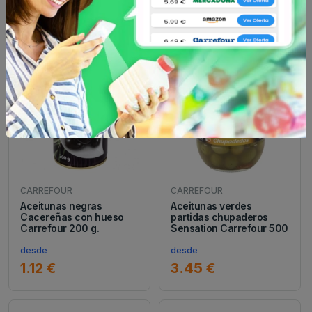
3.19 €
1.95 €
CARREFOUR
CARREFOUR
Aceitunas negras
Aceitunas verdes
Cacereñas con hueso
partidas chupaderos
Carrefour 200 g.
Sensation Carrefour 500
desde
desde
1.12 €
3.45 €