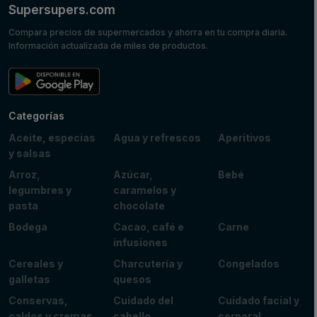
Supersupers.com
Compara precios de supermercados y ahorra en tu compra diaria.
Información actualizada de miles de productos.
Categorías
Aceite, especias
Agua y refrescos
Aperitivos
y salsas
Arroz,
Azúcar,
Bebé
legumbres y
caramelos y
pasta
chocolate
Bodega
Cacao, café e
Carne
infusiones
Cereales y
Charcutería y
Congelados
galletas
quesos
Conservas,
Cuidado del
Cuidado facial y
caldos y cremas
cabello
corporal