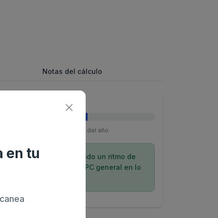
Notas del cálculo
lisis del año 2026
Transcurrido 60% del año
 en tu
Este producto ha mantenido un ritmo de
inflación por debajo del IPC general en lo
que va de año.
canea