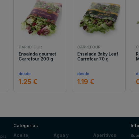
CARREFOUR
CARREFOUR
C
Ensalada gourmet
Ensalada Baby Leaf
R
Carrefour 200 g
Carrefour 70 g
M
desde
desde
d
1.25 €
1.19 €
Categorías
Inf
Aceite,
Agua y
Aperitivos
Sobr
mpra