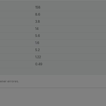
158
8.6
3.8
14
5.6
1.6
5.2
1.22
0.49
ener errores.