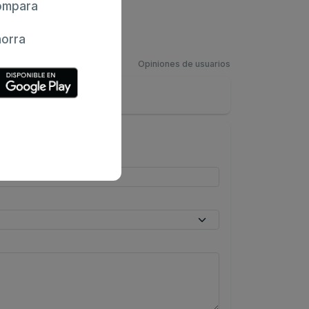
mpara
orra
Opiniones de usuarios