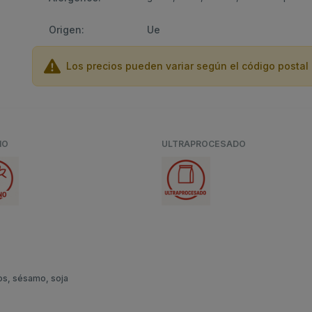
Origen:
Ue
Los precios pueden variar según el código postal 
NO
ULTRAPROCESADO
os, sésamo, soja