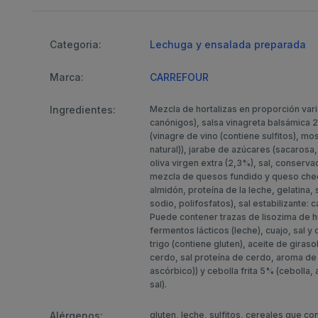
Categoria:
Lechuga y ensalada preparada
Marca:
CARREFOUR
Ingredientes:
Mezcla de hortalizas en proporción vari
canónigos), salsa vinagreta balsámica
(vinagre de vino (contiene sulfitos), m
natural)), jarabe de azúcares (sacarosa
oliva virgen extra (2,3%), sal, conserva
mezcla de quesos fundido y queso ched
almidón, proteína de la leche, gelatina,
sodio, polifosfatos), sal estabilizante:
Puede contener trazas de lisozima de 
fermentos lácticos (leche), cuajo, sal y
trigo (contiene gluten), aceite de giras
cerdo, sal proteína de cerdo, aroma de 
ascórbico)) y cebolla frita 5% (cebolla, 
sal).
Alérgenos:
gluten, leche, sulfitos, cereales que c