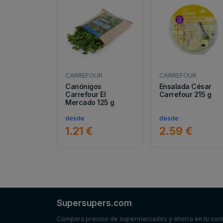
CARREFOUR
CARREFOUR
Canónigos
Ensalada César
Carrefour El
Carrefour 215 g
Mercado 125 g
desde
desde
1.21 €
2.59 €
Supersupers.com
Compara precios de supermercados y ahorra en tu co