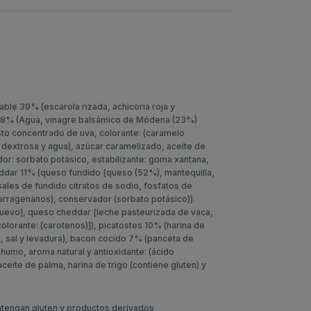
able 39% (escarola rizada, achicoria roja y
 28% (Agua, vinagre balsámico de Módena (23%)
osto concentrado de uva, colorante: (caramelo
, dextrosa y agua), azúcar caramelizado, aceite de
dor: sorbato potásico, estabilizante: goma xantana,
dar 11% (queso fundido [queso (52%), mantequilla,
 sales de fundido citratos de sodio, fosfatos de
 carragenanos), conservador (sorbato potásico)).
huevo], queso cheddar [leche pasteurizada de vaca,
 colorante: (carotenos)]), picatostes 10% (harina de
ol, sal y levadura), bacon cocido 7% (panceta de
humo, aroma natural y antioxidante: (ácido
aceite de palma, harina de trigo (contiene gluten) y
ontengan gluten y productos derivados