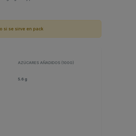
o si se sirve en pack
AZÚCARES AÑADIDOS (100G)
5.6 g