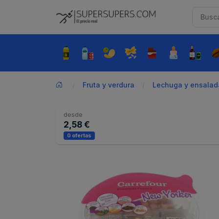
Fruta y verdura
Lechuga y ensalad
desde
2,58 €
0 ofertas