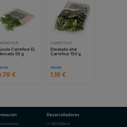
ARREFOUR
CARREFOUR
úcula Carrefour EL
Ensalada vital
ercado 50 g
Carrefour 150 g
esde
desde
0.79 €
1.19 €
ormación
Desarrolladores
e nosotros
API Pública