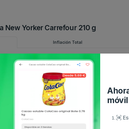
da New Yorker Carrefour 210 g
Inflación Total
Comparativa con IPC
Aná
No hay suficientes datos para la
o.
comparativa con IPC.
Ahora
móvil
Es