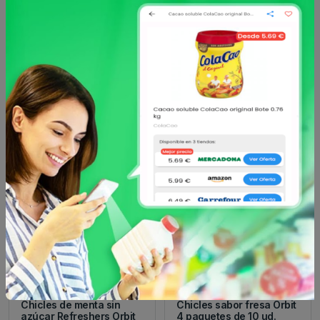
Sin descripción
Otros productos de
Orbit
en Golosinas
Orbit
Orbit
Chicles de menta sin
Chicles sabor fresa Orbit
azúcar Refreshers Orbit
4 paquetes de 10 ud.