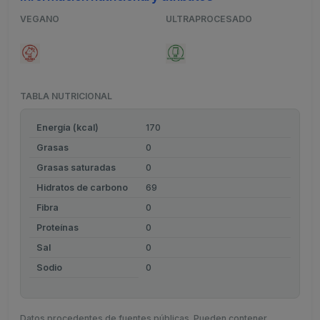
VEGANO
ULTRAPROCESADO
TABLA NUTRICIONAL
Energía (kcal)
170
Grasas
0
Grasas saturadas
0
Hidratos de carbono
69
Fibra
0
Proteínas
0
Sal
0
Sodio
0
Datos procedentes de fuentes públicas. Pueden contener