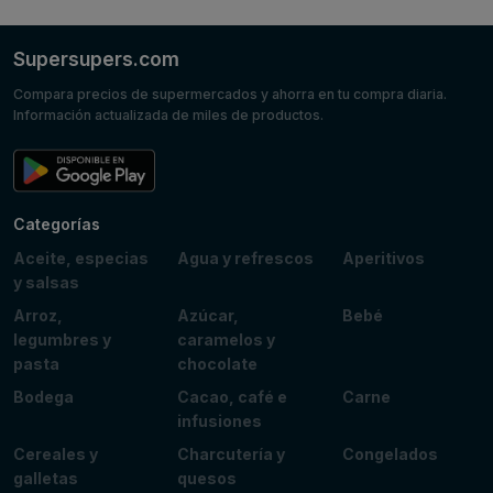
Supersupers.com
Compara precios de supermercados y ahorra en tu compra diaria.
Información actualizada de miles de productos.
Categorías
Aceite, especias
Agua y refrescos
Aperitivos
y salsas
Arroz,
Azúcar,
Bebé
legumbres y
caramelos y
pasta
chocolate
Bodega
Cacao, café e
Carne
infusiones
Cereales y
Charcutería y
Congelados
galletas
quesos