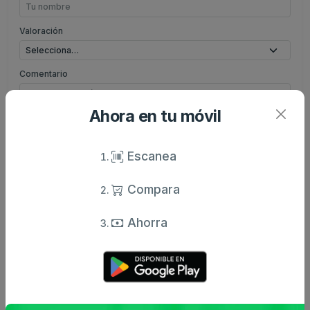
Valoración
Comentario
Ahora en tu móvil
Escanea
Enviar comentario
Compara
Caracteristicas
Análisis de precio
Ahorra
Sin descripción