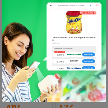
Otros productos de
TIMOTEI
en Champú
TIMOTEI
TIMOTEI
Champú cuidado suave
Champú purificante y
2en1 con aceite de
detox Timotei 600 ml.
almendras Timoteí 60
desde
desde
6.15 €
6.15 €