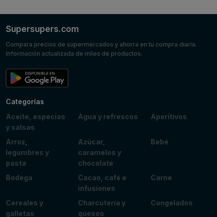
Supersupers.com
Compara precios de supermercados y ahorra en tu compra diaria.
Información actualizada de miles de productos.
Categorías
Aceite, especias
Agua y refrescos
Aperitivos
y salsas
Arroz,
Azúcar,
Bebé
legumbres y
caramelos y
pasta
chocolate
Bodega
Cacao, café e
Carne
infusiones
Cereales y
Charcutería y
Congelados
galletas
quesos