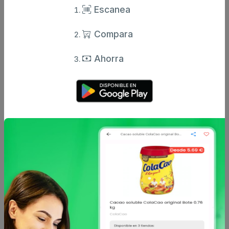
Escanea
Nombre
Compara
Valoración
Ahorra
Comentario
Enviar comentario
Caracteristicas
Análisis de precio
Sin descripción