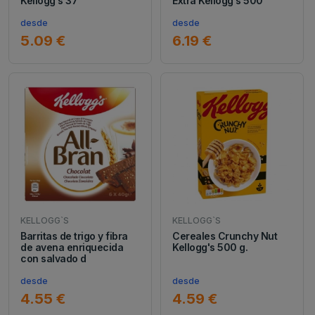
Kellogg's 37
Extra Kellogg's 500
desde
desde
5.09 €
6.19 €
KELLOGG`S
KELLOGG`S
Barritas de trigo y fibra
Cereales Crunchy Nut
de avena enriquecida
Kellogg's 500 g.
con salvado d
desde
desde
4.55 €
4.59 €