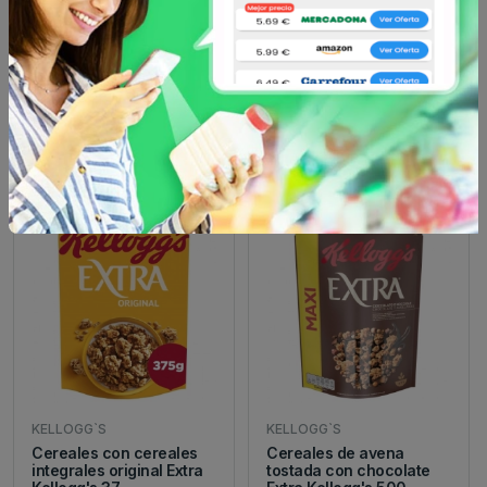
Otros productos de
KELLOGG`S
en
Cereales
KELLOGG`S
KELLOGG`S
Cereales con cereales
Cereales de avena
integrales original Extra
tostada con chocolate