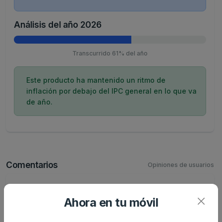
Análisis del año 2026
Transcurrido 61% del año
Este producto ha mantenido un ritmo de
inflación por debajo del IPC general en lo que va
de año.
Comentarios
Opiniones de usuarios
Aún no hay comentarios.
Ahora en tu móvil
Escribe tu comentario