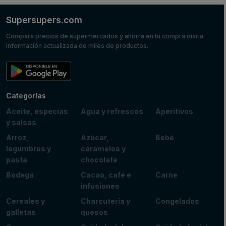
Supersupers.com
Compara precios de supermercados y ahorra en tu compra diaria.
Información actualizada de miles de productos.
Categorías
Aceite, especias
Agua y refrescos
Aperitivos
y salsas
Arroz,
Azúcar,
Bebé
legumbres y
caramelos y
pasta
chocolate
Bodega
Cacao, café e
Carne
infusiones
Cereales y
Charcutería y
Congelados
galletas
quesos