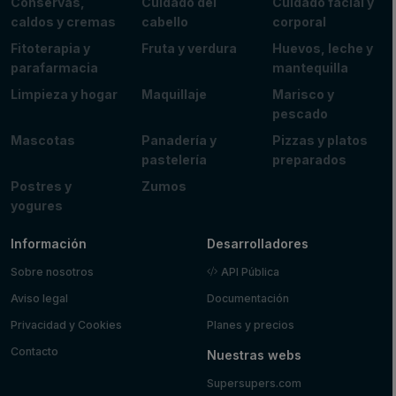
Conservas,
Cuidado del
Cuidado facial y
caldos y cremas
cabello
corporal
Fitoterapia y
Fruta y verdura
Huevos, leche y
parafarmacia
mantequilla
Limpieza y hogar
Maquillaje
Marisco y
pescado
Mascotas
Panadería y
Pizzas y platos
pastelería
preparados
Postres y
Zumos
yogures
Información
Desarrolladores
Sobre nosotros
API Pública
Aviso legal
Documentación
Privacidad y Cookies
Planes y precios
Contacto
Nuestras webs
Supersupers.com