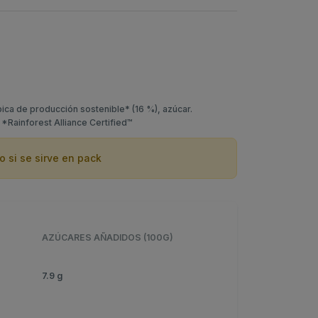
ca de producción sostenible* (16 %), azúcar.
*Rainforest Alliance Certified™
o si se sirve en pack
AZÚCARES AÑADIDOS (100G)
7.9 g