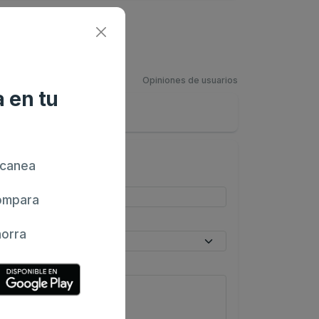
Opiniones de usuarios
 en tu
canea
mpara
orra