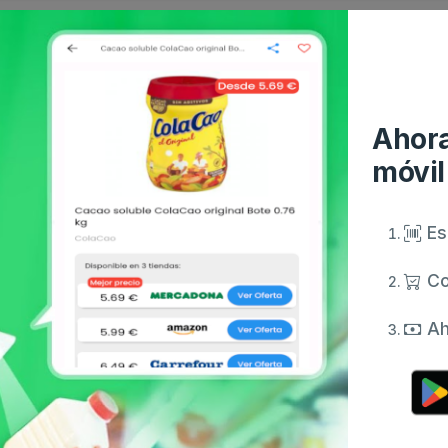
Ahora
móvil
Es
Co
Ah