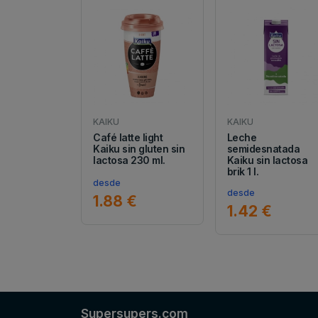
KAIKU
KAIKU
Café latte light
Leche
Kaiku sin gluten sin
semidesnatada
lactosa 230 ml.
Kaiku sin lactosa
brik 1 l.
desde
desde
1.88 €
1.42 €
Supersupers.com