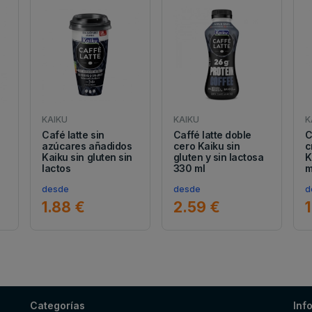
KAIKU
KAIKU
K
Café latte sin
Caffé latte doble
C
azúcares añadidos
cero Kaiku sin
c
Kaiku sin gluten sin
gluten y sin lactosa
K
lactos
330 ml
m
desde
desde
d
1.88 €
2.59 €
1
Categorías
Inf