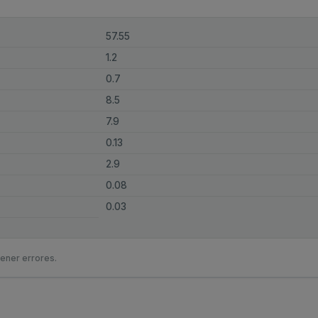
57.55
1.2
0.7
8.5
7.9
0.13
2.9
0.08
0.03
ener errores.