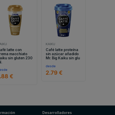
AIKU
KAIKU
afé latte con
Café latte proteína
rema macchiato
sin azúcar añadido
aiku sin gluten 230
Mr. Big Kaiku sin glu
l.
desde
esde
2.79 €
.88 €
ormación
Desarrolladores