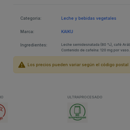
Categoria:
Leche y bebidas vegetales
Marca:
KAIKU
Ingredientes:
Leche semidesnatada (80 %), café Arábi
Contenido de cafeína: 120 mg por vaso. 
Los precios pueden variar según el código postal 
NO
ULTRAPROCESADO