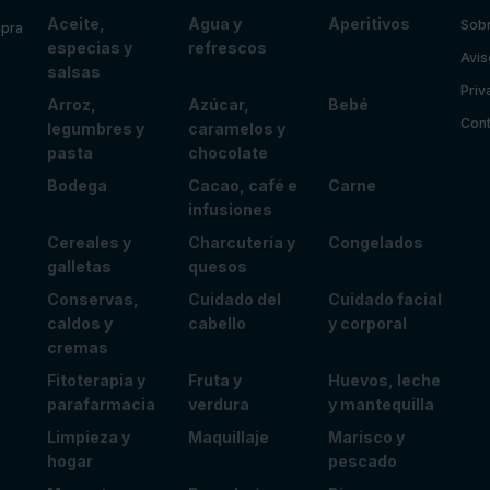
Aceite,
Agua y
Aperitivos
Sobr
mpra
especias y
refrescos
Avis
salsas
Priv
Arroz,
Azúcar,
Bebé
Cont
legumbres y
caramelos y
pasta
chocolate
Bodega
Cacao, café e
Carne
infusiones
Cereales y
Charcutería y
Congelados
galletas
quesos
Conservas,
Cuidado del
Cuidado facial
caldos y
cabello
y corporal
cremas
Fitoterapia y
Fruta y
Huevos, leche
parafarmacia
verdura
y mantequilla
Limpieza y
Maquillaje
Marisco y
hogar
pescado