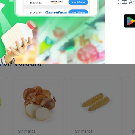
Ah
a
en Verdura
Sin marca
Sin marca
S