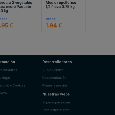
erdura 3 vegetales
Medio repollo liso
ara micro Paquete
1/2 Pieza 0.75 kg
.3 kg
esde
desde
.95 €
1.94 €
ormación
Desarrolladores
e nosotros
API Pública
o legal
Documentación
acidad y Cookies
Planes y precios
acto
Nuestras webs
Supersupers.com
Comidanimal.com