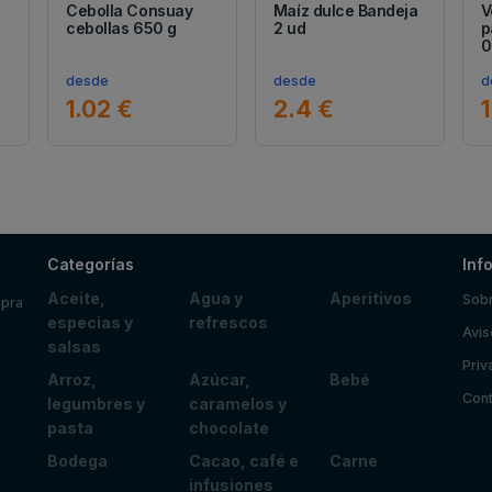
Cebolla Consuay
Maíz dulce Bandeja
V
cebollas 650 g
2 ud
p
0
desde
desde
d
1.02 €
2.4 €
1
Categorías
Inf
Aceite,
Agua y
Aperitivos
Sobr
mpra
especias y
refrescos
Avis
salsas
Priv
Arroz,
Azúcar,
Bebé
Cont
legumbres y
caramelos y
pasta
chocolate
Bodega
Cacao, café e
Carne
infusiones