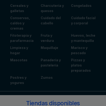
Cereales y
Charcutería y
Congelados
galletas
quesos
Conservas,
Cuidado del
Cuidado facial
caldos y
cabello
y corporal
cremas
Fitoterapia y
Fruta y
Huevos, leche
parafarmacia
verdura
y mantequilla
Limpieza y
Maquillaje
Marisco y
hogar
pescado
Mascotas
Panadería y
Pizzas y
pastelería
platos
preparados
Postres y
Zumos
yogures
Tiendas disponibles