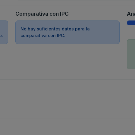
Comparativa con IPC
Aná
No hay suficientes datos para la
o.
comparativa con IPC.