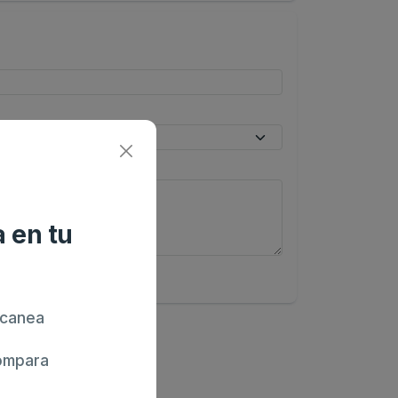
 en tu
canea
mpara