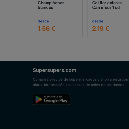
Champiñones
Coliflor colores
blancos
Carrefour 1 ud
desde
desde
1.56 €
2.19 €
Supersupers.com
Compara precios de supermercados y ahorra en tu co
diaria. Información actualizada de miles de productos.