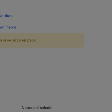
Verdura
Sin marca
o si se sirve en pack
Notas del cálculo