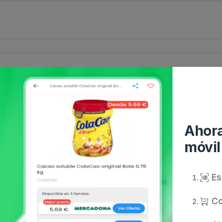
Ahora
móvil
Es
Co