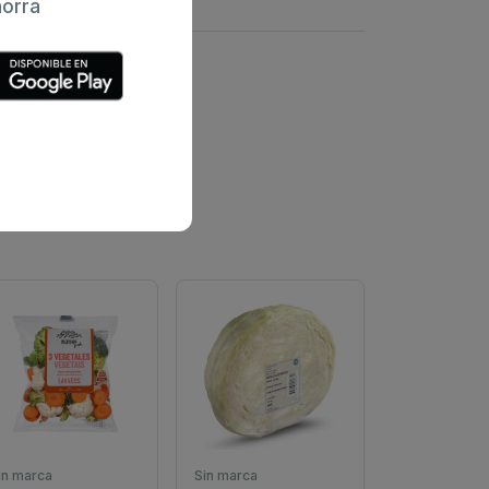
orra
in marca
Sin marca