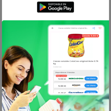
Enviar comentario
Caracteristicas
Análisis de precio
Sin descripción
Otros productos de
SMILEAT
en
Alimentación infantil