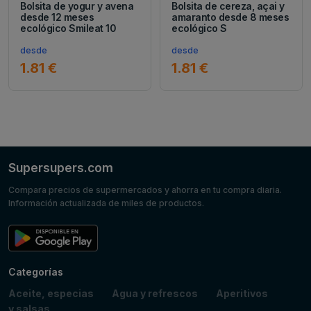
Bolsita de yogur y avena
Bolsita de cereza, açai y
desde 12 meses
amaranto desde 8 meses
ecológico Smileat 10
ecológico S
desde
desde
1.81 €
1.81 €
Supersupers.com
Compara precios de supermercados y ahorra en tu compra diaria.
Información actualizada de miles de productos.
Categorías
Aceite, especias
Agua y refrescos
Aperitivos
y salsas