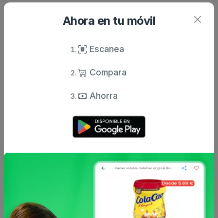
Evolución anual de precios
Ahora en tu móvil
No hay suficientes datos históricos para calcular
la inflación anual de este producto.
Escanea
Comparativa con IPC
Compara
Ahorra
No hay suficientes datos para la comparativa con
IPC.
Análisis del año 2026
Transcurrido 59% del año
Este producto ha mantenido un ritmo de inflación
por debajo del IPC general en lo que va de año.