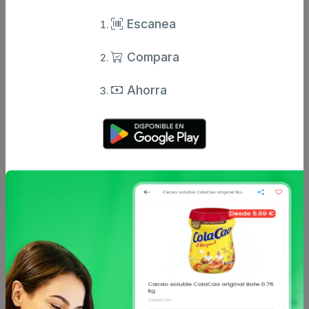
Sin descripción
Escanea
Compara
Ahorra
Otros productos de
CARAVAN
en
Perfume y colonia
CARAVAN
CARAVAN