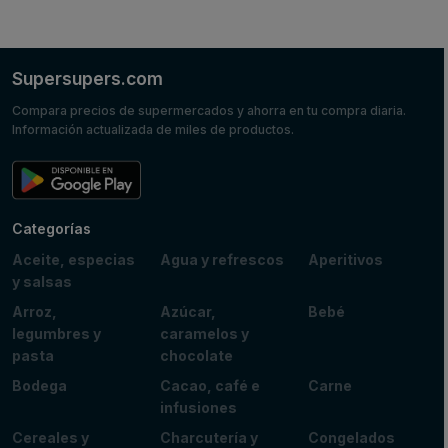
Supersupers.com
Compara precios de supermercados y ahorra en tu compra diaria.
Información actualizada de miles de productos.
Categorías
Aceite, especias
Agua y refrescos
Aperitivos
y salsas
Arroz,
Azúcar,
Bebé
legumbres y
caramelos y
pasta
chocolate
Bodega
Cacao, café e
Carne
infusiones
Cereales y
Charcutería y
Congelados