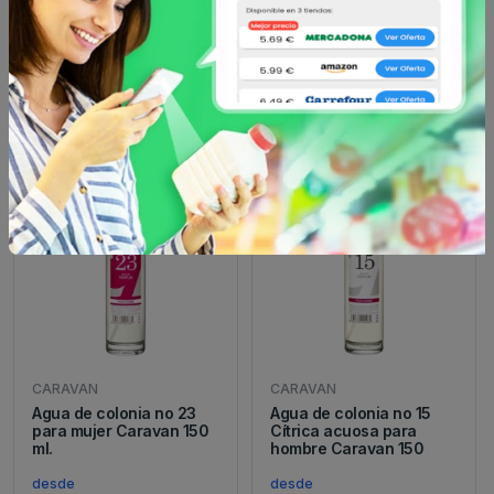
Agua de colonia no 57
Agua de colonia no 1
para hombre Caravan
Floriental afrutado para
150 ml.
mujer Caravan
desde
desde
10.65 €
10.65 €
CARAVAN
CARAVAN
Agua de colonia no 23
Agua de colonia no 15
para mujer Caravan 150
Cítrica acuosa para
ml.
hombre Caravan 150
desde
desde