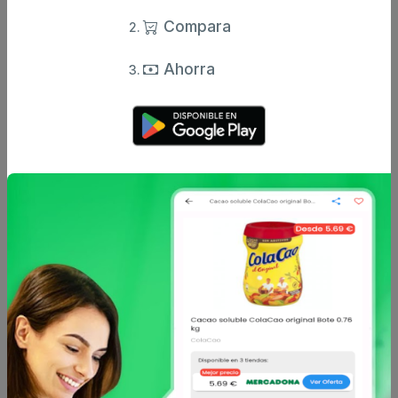
Compara
Ahorra
Otros productos de
LA ESPAÑOLA
en
Aceitunas y encurtidos
LA ESPAÑOLA
LA ESPAÑOLA
Aceitunas verdes
Aceitunas verdes
rellenas de anchoa La
rellenas de anchoa sabor
Española sin gluten p
suave La Española