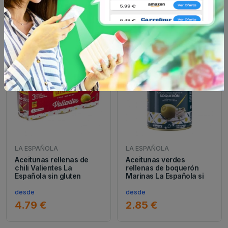
desde
desde
4.02 €
2.69 €
LA ESPAÑOLA
LA ESPAÑOLA
Aceitunas rellenas de
Aceitunas verdes
chili Valientes La
rellenas de boquerón
Española sin gluten
Marinas La Española si
desde
desde
4.79 €
2.85 €