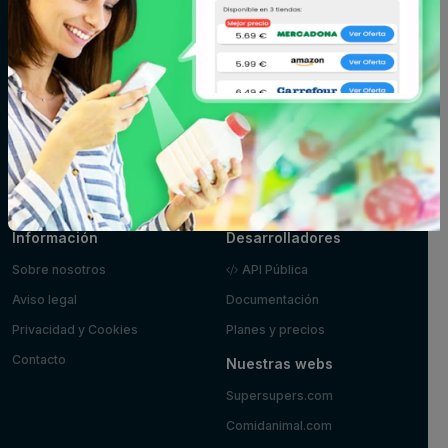
Fitoterapia y
Fruta y verdura
Huevos, leche y
parafarmacia
mantequilla
Limpieza y
Maquillaje
Marisco y
hogar
pescado
Mascotas
Panadería y
Pizzas y platos
pastelería
preparados
Postres y
Zumos
yogures
Información
Desarrolladores
Sobre nosotros
API Pública
Aviso legal
Documentación
Privacidad y Cookies
Planes y precios
Contacto
Nuestras webs
Supersupers.com
Comidanimal.com