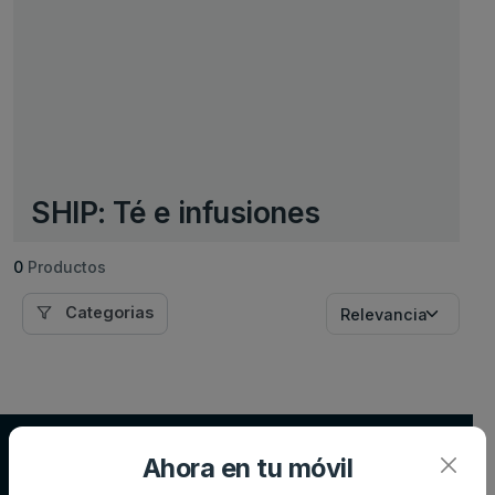
SHIP: Té e infusiones
0
Productos
Categorias
Supersupers.com
Ahora en tu móvil
Compara precios de supermercados y ahorra en tu compra diaria.