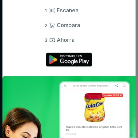
Información actualizada de miles de productos.
Escanea
Compara
Categorías
Ahorra
Aceite,
Agua y
Aperitivos
especias y
refrescos
salsas
Arroz,
Azúcar,
Bebé
legumbres y
caramelos y
pasta
chocolate
Bodega
Cacao, café e
Carne
infusiones
Cereales y
Charcutería y
Congelados
galletas
quesos
Conservas,
Cuidado del
Cuidado facial y
caldos y
cabello
corporal
cremas