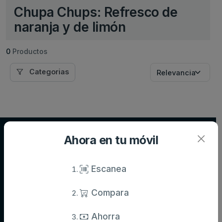
Chupa Chups: Refresco de
naranja y de limón
0
Productos
Categorias
Supersupers.com
Ahora en tu móvil
Compara precios de supermercados y ahorra en tu compra diaria.
Información actualizada de miles de productos.
Escanea
Compara
Categorías
Ahorra