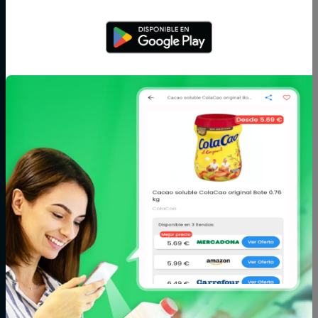
Aceite,
Agua y
Aperitivos
especias y
refrescos
salsas
Arroz,
Azúcar,
Bebé
legumbres y
caramelos y
pasta
chocolate
Bodega
Cacao, café e
Carne
infusiones
Cereales y
Charcutería y
Congelados
galletas
quesos
Conservas,
Cuidado del
Cuidado facial y
caldos y cremas
cabello
corporal
Fitoterapia y
Fruta y verdura
Huevos, leche y
parafarmacia
mantequilla
Limpieza y hogar
Maquillaje
Marisco y
pescado
Mascotas
Panadería y
Pizzas y platos
pastelería
preparados