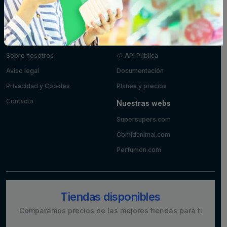
Postres y
Zumos
yogures
Información
Desarrolladores
Sobre nosotros
API Pública
Aviso legal
Documentación
Privacidad y Cookies
Planes y precios
Contacto
Nuestras webs
Supersupers.com
Comidanimal.com
Perfumon.com
Tiendas disponibles
Comparamos precios de las mejores tiendas para ti