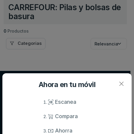
CARREFOUR: Pilas y bolsas de
basura
0
Productos
Categorias
Supersupers.com
Ahora en tu móvil
Compara precios de supermercados y ahorra en tu compra diaria.
Información actualizada de miles de productos.
Escanea
Compara
Categorías
Ahorra