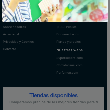
Postres y
Zumos
yogures
Información
Desarrolladores
Sobre nosotros
API Pública
Aviso legal
Documentación
Privacidad y Cookies
Planes y precios
Contacto
Nuestras webs
Supersupers.com
Comidanimal.com
Perfumon.com
Tiendas disponibles
Comparamos precios de las mejores tiendas para ti