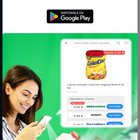
Aceite,
Agua y
Aperitivos
especias y
refrescos
salsas
Arroz,
Azúcar,
Bebé
legumbres y
caramelos y
pasta
chocolate
Bodega
Cacao, café e
Carne
infusiones
Cereales y
Charcutería y
Congelados
galletas
quesos
Conservas,
Cuidado del
Cuidado facial y
caldos y cremas
cabello
corporal
Fitoterapia y
Fruta y verdura
Huevos, leche y
parafarmacia
mantequilla
Limpieza y hogar
Maquillaje
Marisco y
pescado
Mascotas
Panadería y
Pizzas y platos
pastelería
preparados