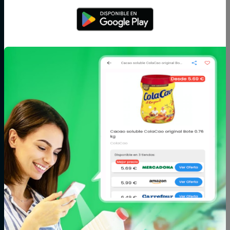
salsas
Arroz,
Azúcar,
Bebé
legumbres y
caramelos y
pasta
chocolate
Bodega
Cacao, café e
Carne
infusiones
Cereales y
Charcutería y
Congelados
galletas
quesos
Conservas,
Cuidado del
Cuidado facial y
caldos y cremas
cabello
corporal
Fitoterapia y
Fruta y verdura
Huevos, leche y
parafarmacia
mantequilla
Limpieza y hogar
Maquillaje
Marisco y
pescado
Mascotas
Panadería y
Pizzas y platos
pastelería
preparados
Postres y
Zumos