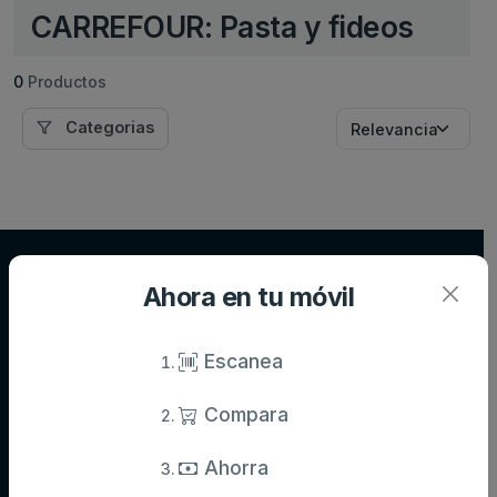
CARREFOUR: Pasta y fideos
0
Productos
Categorias
Supersupers.com
Ahora en tu móvil
Compara precios de supermercados y ahorra en tu compra diaria.
Información actualizada de miles de productos.
Escanea
Compara
Categorías
Aceite,
Agua y
Aperitivos
Ahorra
especias y
refrescos