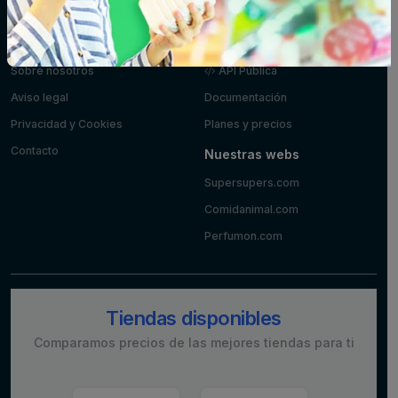
yogures
Información
Desarrolladores
Sobre nosotros
API Pública
Aviso legal
Documentación
Privacidad y Cookies
Planes y precios
Contacto
Nuestras webs
Supersupers.com
Comidanimal.com
Perfumon.com
Tiendas disponibles
Comparamos precios de las mejores tiendas para ti