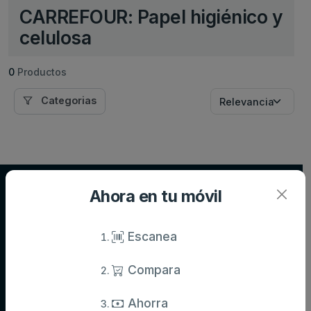
CARREFOUR: Papel higiénico y
celulosa
0
Productos
Categorias
Supersupers.com
Ahora en tu móvil
Compara precios de supermercados y ahorra en tu compra diaria.
Información actualizada de miles de productos.
Escanea
Compara
Categorías
Ahorra