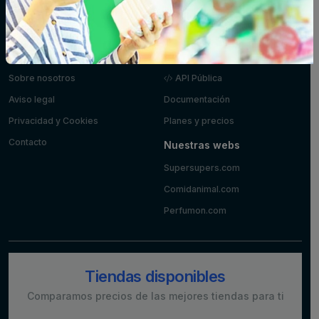
Postres y
Zumos
yogures
Información
Desarrolladores
Sobre nosotros
API Pública
Aviso legal
Documentación
Privacidad y Cookies
Planes y precios
Contacto
Nuestras webs
Supersupers.com
Comidanimal.com
Perfumon.com
Tiendas disponibles
Comparamos precios de las mejores tiendas para ti