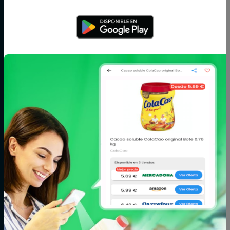
Aceite,
Agua y
Aperitivos
especias y
refrescos
salsas
Arroz,
Azúcar,
Bebé
legumbres y
caramelos y
pasta
chocolate
Bodega
Cacao, café e
Carne
infusiones
Cereales y
Charcutería y
Congelados
galletas
quesos
Conservas,
Cuidado del
Cuidado facial y
caldos y cremas
cabello
corporal
Fitoterapia y
Fruta y verdura
Huevos, leche y
parafarmacia
mantequilla
Limpieza y hogar
Maquillaje
Marisco y
pescado
Mascotas
Panadería y
Pizzas y platos
pastelería
preparados