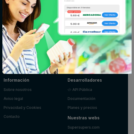
cremas
Fitoterapia y
Fruta y verdura
Huevos, leche y
parafarmacia
mantequilla
Limpieza y
Maquillaje
Marisco y
hogar
pescado
Mascotas
Panadería y
Pizzas y platos
pastelería
preparados
Postres y
Zumos
yogures
Información
Desarrolladores
Sobre nosotros
API Pública
Aviso legal
Documentación
Privacidad y Cookies
Planes y precios
Contacto
Nuestras webs
Supersupers.com