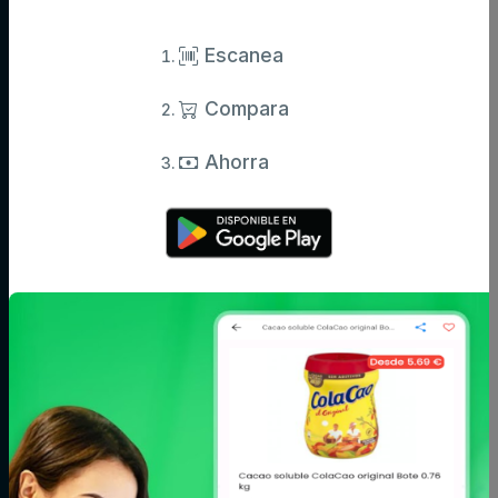
Compara precios de supermercados y ahorra en tu compra diaria.
Información actualizada de miles de productos.
Escanea
Compara
Categorías
Ahorra
Aceite,
Agua y
Aperitivos
especias y
refrescos
salsas
Arroz,
Azúcar,
Bebé
legumbres y
caramelos y
pasta
chocolate
Bodega
Cacao, café e
Carne
infusiones
Cereales y
Charcutería y
Congelados
galletas
quesos
Conservas,
Cuidado del
Cuidado facial y
caldos y
cabello
corporal