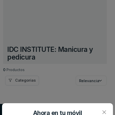
IDC INSTITUTE: Manicura y
pedicura
0
Productos
Categorias
Supersupers.com
Ahora en tu móvil