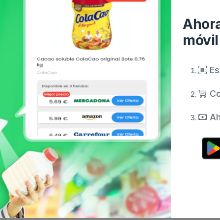
Ahora
móvil
Es
Co
Ah