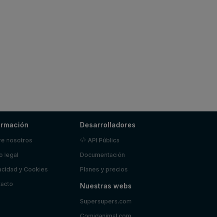
ormación
Desarrolladores
e nosotros
API Pública
o legal
Documentación
acidad y Cookies
Planes y precios
acto
Nuestras webs
Supersupers.com
Comidanimal.com