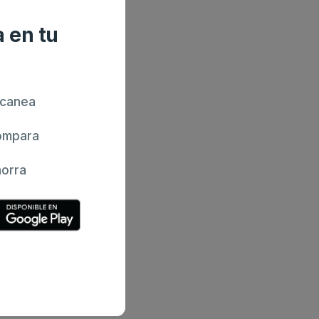
 en tu
canea
mpara
orra