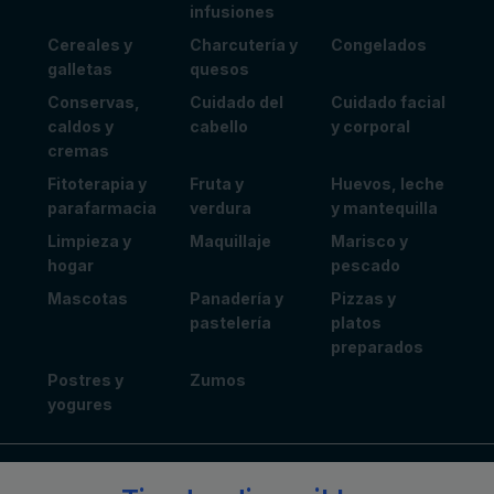
infusiones
Cereales y
Charcutería y
Congelados
galletas
quesos
Conservas,
Cuidado del
Cuidado facial
caldos y
cabello
y corporal
cremas
Fitoterapia y
Fruta y
Huevos, leche
parafarmacia
verdura
y mantequilla
Limpieza y
Maquillaje
Marisco y
hogar
pescado
Mascotas
Panadería y
Pizzas y
pastelería
platos
preparados
Postres y
Zumos
yogures