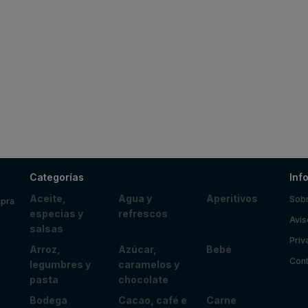
Categorías
Inf
Aceite,
Agua y
Aperitivos
Sobr
mpra
especias y
refrescos
Avis
salsas
Priv
Arroz,
Azúcar,
Bebé
Cont
legumbres y
caramelos y
pasta
chocolate
Bodega
Cacao, café e
Carne