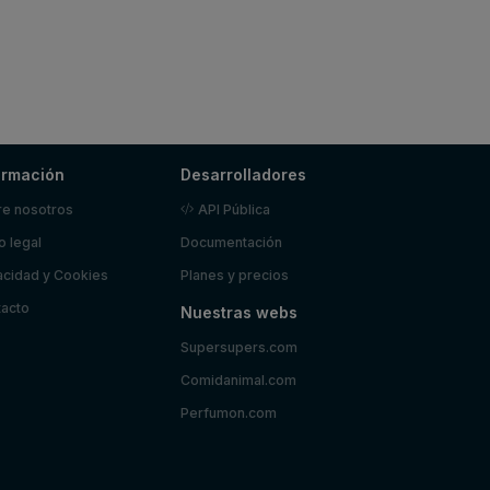
ormación
Desarrolladores
e nosotros
API Pública
o legal
Documentación
acidad y Cookies
Planes y precios
acto
Nuestras webs
Supersupers.com
Comidanimal.com
Perfumon.com