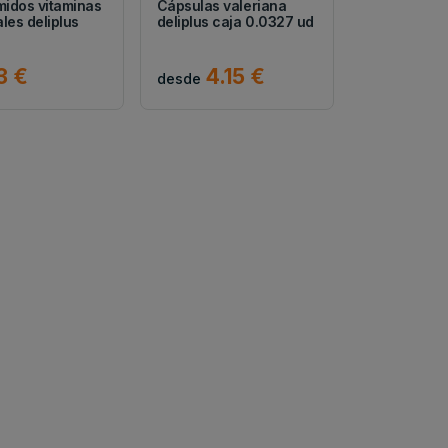
idos vitaminas
Cápsulas valeriana
les deliplus
deliplus caja 0.0327 ud
3 €
4.15 €
desde