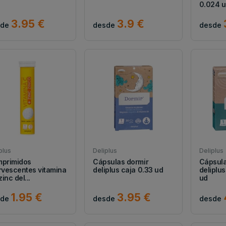
0.024 
3.95 €
3.9 €
sde
desde
desde
plus
Deliplus
Deliplus
primidos
Cápsulas dormir
Cápsulas
rvescentes vitamina
deliplus caja 0.33 ud
deliplu
zinc del...
ud
1.95 €
3.95 €
sde
desde
desde