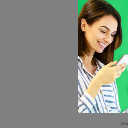
Deli
Cáp
del
ud
de
Deli