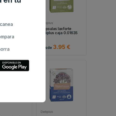
Deliplus
canea
al própolis
Cápsulas laxforte
s spray 0.02 100
deliplus caja 0.01635
mpara
ud
3.6 €
3.95 €
desde
orra
Deliplus