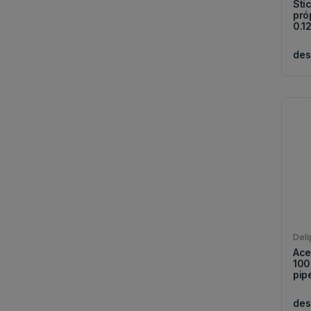
Stic
próp
0.12
de
Deli
Acei
100
pipe
de