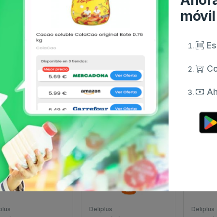
móvil
plus
Deliplus
Deliplus
Es
sulas alcachofa
Cápsulas quemagrasas
Spray or
iplus caja 0.01635
deliplus caja 0.01709
deliplu
Co
100 g
ml
3.95 €
3.95 €
sde
desde
desde
Ah
plus
Deliplus
Deliplus