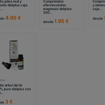
ks jalea real y
Comprimidos
Comprim
olis deliplus caja
efervescentes
y minera
...
magnesio deliplus
caja...
300...
4.95 €
sde
desde
1.95 €
desde
plus
te árbol del té
% puro deliplus con
...
3 €
sde