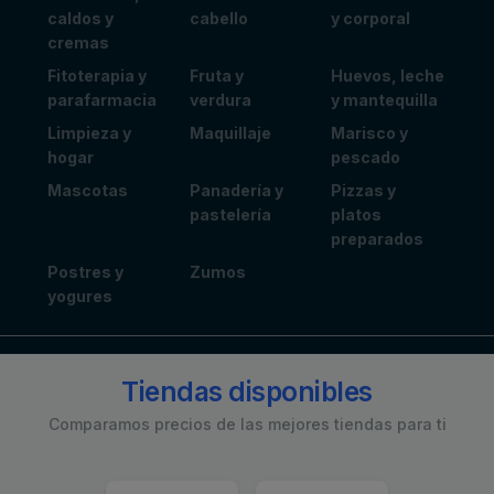
caldos y
cabello
y corporal
cremas
Fitoterapia y
Fruta y
Huevos, leche
parafarmacia
verdura
y mantequilla
Limpieza y
Maquillaje
Marisco y
hogar
pescado
Mascotas
Panadería y
Pizzas y
pastelería
platos
preparados
Postres y
Zumos
yogures
Tiendas disponibles
Comparamos precios de las mejores tiendas para ti