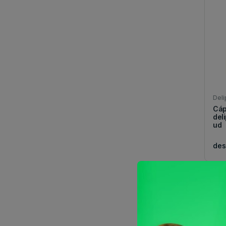
Deli
Cáp
del
ud
de