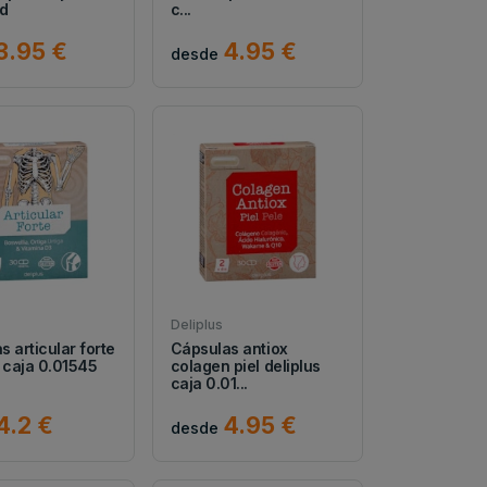
ud
c...
3.95 €
4.95 €
desde
Deliplus
 articular forte
Cápsulas antiox
s caja 0.01545
colagen piel deliplus
caja 0.01...
4.2 €
4.95 €
desde