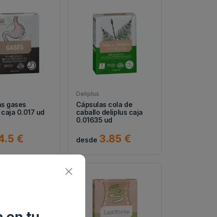
Deliplus
as gases
Cápsulas cola de
 caja 0.017 ud
caballo deliplus caja
0.01635 ud
4.5 €
3.85 €
desde
 en tu