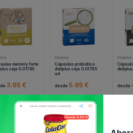
plus
Deliplus
Deliplus
sulas memory forte
Cápsulas probiótico
Cápsul
iplus caja 0.01785
deliplus caja 0.01785
deliplus
ud
3.95 €
5.95 €
sde
desde
desde
Ahora