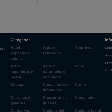
Categorías
Inf
Aceite,
Agua y
Aperitivos
Sobr
mpra
especias y
refrescos
Avis
salsas
Priv
Arroz,
Azúcar,
Bebé
Cont
legumbres y
caramelos y
pasta
chocolate
Bodega
Cacao, café e
Carne
infusiones
Cereales y
Charcutería y
Congelados
galletas
quesos
Conservas,
Cuidado del
Cuidado facial