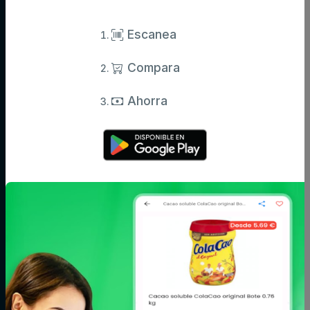
Compara precios de supermercados y ahorra en tu compra diaria.
Información actualizada de miles de productos.
Escanea
Compara
Categorías
Ahorra
Aceite,
Agua y
Aperitivos
especias y
refrescos
salsas
Arroz,
Azúcar,
Bebé
legumbres y
caramelos y
pasta
chocolate
Bodega
Cacao, café e
Carne
infusiones
Cereales y
Charcutería y
Congelados
galletas
quesos
Conservas,
Cuidado del
Cuidado facial y
caldos y
cabello
corporal