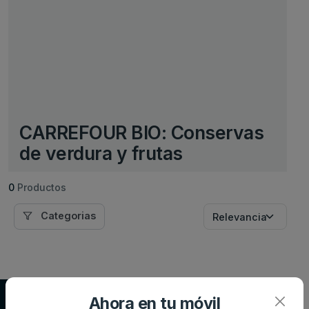
CARREFOUR BIO: Conservas
de verdura y frutas
0
Productos
Categorias
Supersupers.com
Ahora en tu móvil