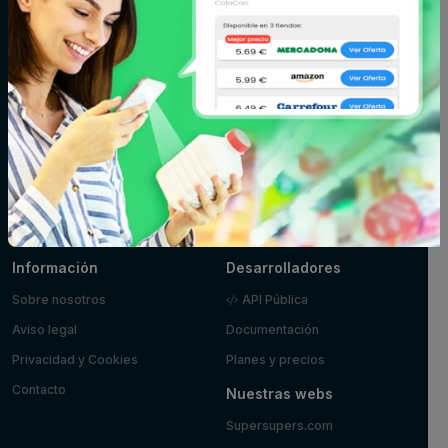
cremas
Fitoterapia y
Fruta y verdura
Huevos, leche y
parafarmacia
mantequilla
Limpieza y
Maquillaje
Marisco y
hogar
pescado
Mascotas
Panadería y
Pizzas y platos
pastelería
preparados
Postres y
Zumos
yogures
Información
Desarrolladores
Sobre nosotros
API Pública
Aviso legal
Documentación
Privacidad y Cookies
Planes y precios
Contacto
Nuestras webs
Supersupers.com