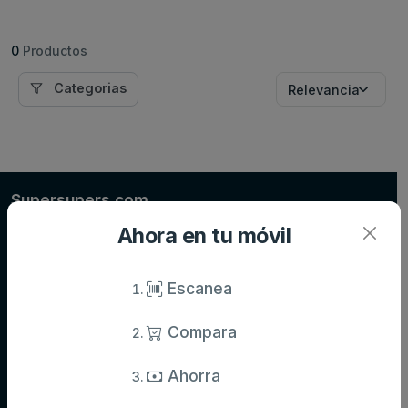
0
Productos
Categorias
Supersupers.com
Compara precios de supermercados y ahorra en tu compra diaria.
Ahora en tu móvil
Información actualizada de miles de productos.
Escanea
Compara
Categorías
Aceite,
Agua y
Aperitivos
Ahorra
especias y
refrescos
salsas