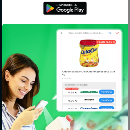
Arroz,
Azúcar,
Bebé
legumbres y
caramelos y
pasta
chocolate
Bodega
Cacao, café e
Carne
infusiones
Cereales y
Charcutería y
Congelados
galletas
quesos
Conservas,
Cuidado del
Cuidado facial y
caldos y cremas
cabello
corporal
Fitoterapia y
Fruta y verdura
Huevos, leche y
parafarmacia
mantequilla
Limpieza y hogar
Maquillaje
Marisco y
pescado
Mascotas
Panadería y
Pizzas y platos
pastelería
preparados
Postres y
Zumos
yogures