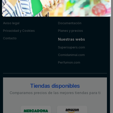
Información
Desarrolladores
Sobre nosotros
API Pública
Aviso legal
Documentación
Privacidad y Cookies
Planes y precios
Contacto
Nuestras webs
Supersupers.com
Comidanimal.com
Perfumon.com
Tiendas disponibles
Comparamos precios de las mejores tiendas para ti