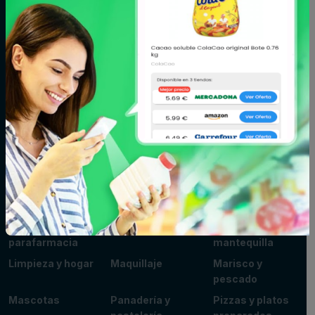
Aceite,
Agua y
Aperitivos
especias y
refrescos
salsas
Arroz,
Azúcar,
Bebé
legumbres y
caramelos y
pasta
chocolate
Bodega
Cacao, café e
Carne
infusiones
Cereales y
Charcutería y
Congelados
galletas
quesos
Conservas,
Cuidado del
Cuidado facial y
caldos y cremas
cabello
corporal
Fitoterapia y
Fruta y verdura
Huevos, leche y
parafarmacia
mantequilla
Limpieza y hogar
Maquillaje
Marisco y
pescado
Mascotas
Panadería y
Pizzas y platos