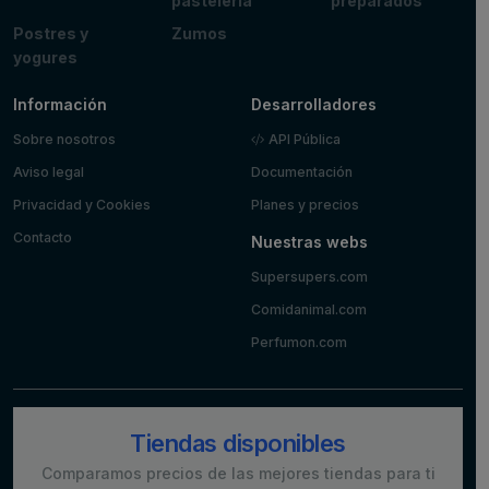
pastelería
preparados
Postres y
Zumos
yogures
Información
Desarrolladores
Sobre nosotros
API Pública
Aviso legal
Documentación
Privacidad y Cookies
Planes y precios
Contacto
Nuestras webs
Supersupers.com
Comidanimal.com
Perfumon.com
Tiendas disponibles
Comparamos precios de las mejores tiendas para ti